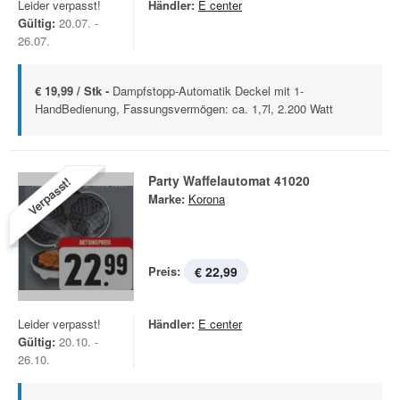
Leider verpasst!
Händler:
E center
Gültig:
20.07. -
26.07.
€ 19,99 / Stk -
Dampfstopp-Automatik Deckel mit 1-
HandBedienung, Fassungsvermögen: ca. 1,7l, 2.200 Watt
Party Waffelautomat 41020
Verpasst!
Marke:
Korona
Preis:
€ 22,99
Leider verpasst!
Händler:
E center
Gültig:
20.10. -
26.10.