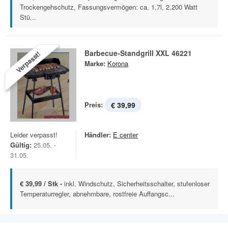
Trockengehschutz, Fassungsvermögen: ca. 1,7l, 2.200 Watt
Stü...
Barbecue-Standgrill XXL 46221
Verpasst!
Marke:
Korona
Preis:
€ 39,99
Leider verpasst!
Händler:
E center
Gültig:
25.05. -
31.05.
€ 39,99 / Stk -
inkl. Windschutz, Sicherheitsschalter, stufenloser
Temperaturregler, abnehmbare, rostfreie Auffangsc...