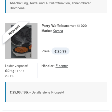
Abschaltung, Auftauund Aufwärmfunktion, abnehmbarer
Brötchenau...
Party Waffelautomat 41020
Verpasst!
Marke:
Korona
Preis:
€ 25,99
Leider verpasst!
Händler:
E center
Gültig:
17.11. -
23.11.
€ 25,98 / Stk -
Details siehe Prospekt