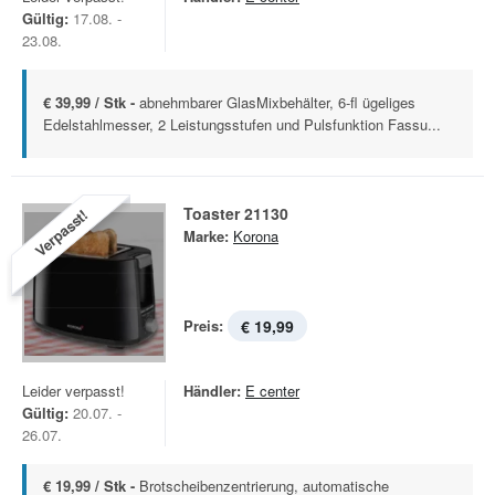
Gültig:
17.08. -
23.08.
€ 39,99 / Stk -
abnehmbarer GlasMixbehälter, 6-fl ügeliges
Edelstahlmesser, 2 Leistungsstufen und Pulsfunktion Fassu...
Toaster 21130
Verpasst!
Marke:
Korona
Preis:
€ 19,99
Leider verpasst!
Händler:
E center
Gültig:
20.07. -
26.07.
€ 19,99 / Stk -
Brotscheibenzentrierung, automatische