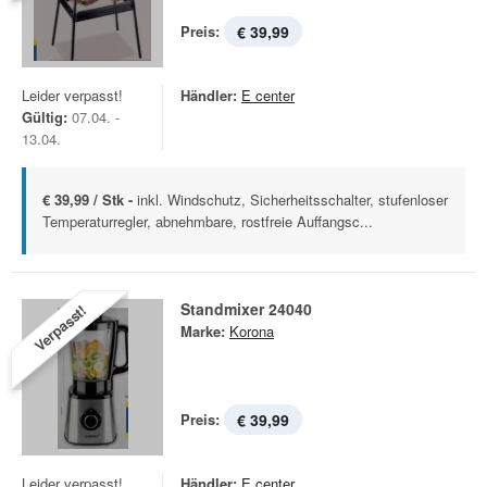
Preis:
€ 39,99
Leider verpasst!
Händler:
E center
Gültig:
07.04. -
13.04.
€ 39,99 / Stk -
inkl. Windschutz, Sicherheitsschalter, stufenloser
Temperaturregler, abnehmbare, rostfreie Auffangsc...
Standmixer 24040
Verpasst!
Marke:
Korona
Preis:
€ 39,99
Leider verpasst!
Händler:
E center