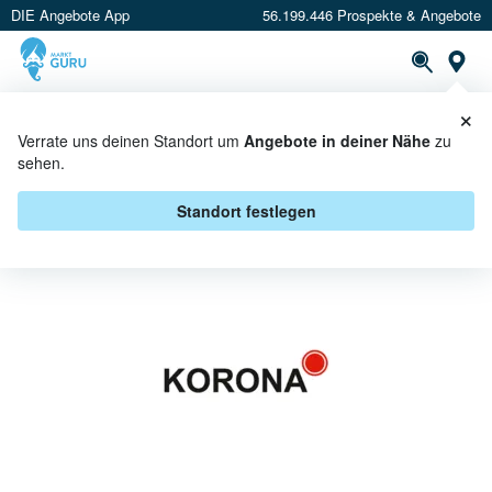
DIE Angebote App
56.199.446 Prospekte & Angebote
St
×
PROSPEKTE
ANGEBOTE
CASHBACK
Verrate uns deinen Standort um
Angebote in deiner Nähe
zu
sehen.
KORONA BEI E CENTER -
ANGEBOTE & AKTIONEN
Standort festlegen