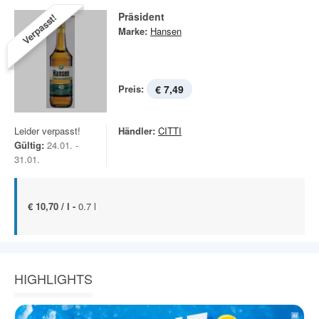
Präsident
Verpasst!
Marke:
Hansen
Preis:
€ 7,49
Leider verpasst!
Händler:
CITTI
Gültig:
24.01. -
31.01.
€ 10,70 / l -
0.7 l
HIGHLIGHTS