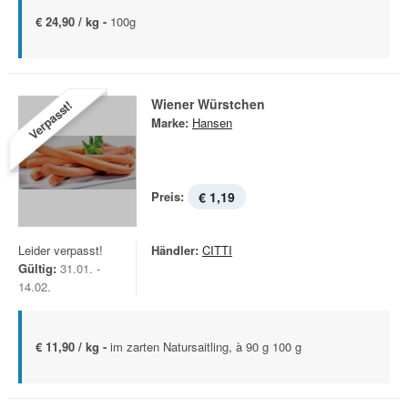
€ 24,90 / kg -
100g
Wiener Würstchen
Verpasst!
Marke:
Hansen
Preis:
€ 1,19
Leider verpasst!
Händler:
CITTI
Gültig:
31.01. -
14.02.
€ 11,90 / kg -
im zarten Natursaitling, à 90 g 100 g