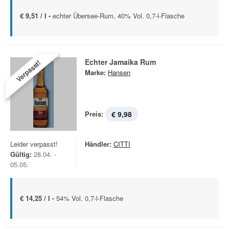
€ 9,51 / l -
echter Übersee-Rum, 40% Vol. 0,7-l-Flasche
Echter Jamaika Rum
Verpasst!
Marke:
Hansen
Preis:
€ 9,98
Leider verpasst!
Händler:
CITTI
Gültig:
28.04. -
05.05.
€ 14,25 / l -
54% Vol. 0,7-l-Flasche