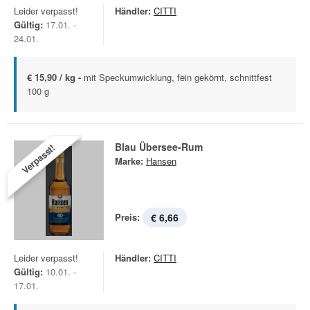
Leider verpasst!
Händler:
CITTI
Gültig:
17.01. -
24.01.
€ 15,90 / kg -
mit Speckumwicklung, fein gekörnt, schnittfest
100 g
Blau Übersee-Rum
Verpasst!
Marke:
Hansen
Preis:
€ 6,66
Leider verpasst!
Händler:
CITTI
Gültig:
10.01. -
17.01.