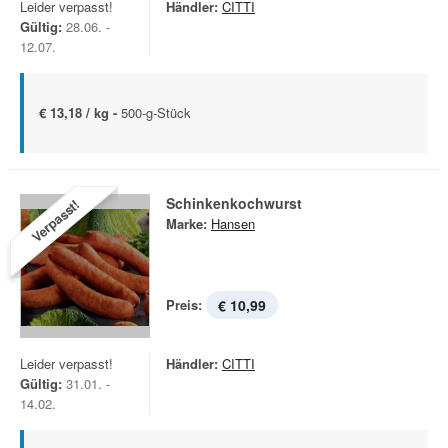
Leider verpasst!
Händler:
CITTI
Gültig:
28.06. -
12.07.
€ 13,18 / kg -
500-g-Stück
Schinkenkochwurst
Verpasst!
Marke:
Hansen
Preis:
€ 10,99
Leider verpasst!
Händler:
CITTI
Gültig:
31.01. -
14.02.