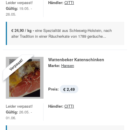
Leider verpasst!
Händler:
CITTI
Gültig:
19.05. -
26.05.
€ 24,90 / kg -
eine Spezialität aus Schleswig-Holstein, nach
alter Tradition in einer Räucherkate von 1789 geräuche...
Wattenbeker Katenschinken
Verpasst!
Marke:
Hansen
Preis:
€ 2,49
Leider verpasst!
Händler:
CITTI
Gültig:
26.05. -
01.06.