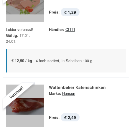
Preis:
€ 1,29
Leider verpasst!
Händler:
CITTI
Gültig:
17.01. -
24.01.
€ 12,90 / kg -
4-fach sortiert, in Scheiben 100 g
Wattenbeker Katenschinken
Verpasst!
Marke:
Hansen
Preis:
€ 2,49