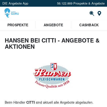
DIE Angebote App
56.122.869 Prospekte & Angebote
St
×
PROSPEKTE
ANGEBOTE
CASHBACK
Verrate uns deinen Standort um
Angebote in deiner Nähe
zu
sehen.
HANSEN BEI CITTI - ANGEBOTE &
AKTIONEN
Standort festlegen
Beim Händler
CITTI
sind aktuell alle Angebote abgelaufen.