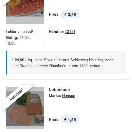
Preis:
€ 2,49
Leider verpasst!
Händler:
CITTI
Gültig:
28.04. -
12.05.
€ 24,90 / kg -
eine Spezialität aus Schleswig-Holstein, nach
alter Tradition in einer Räucherkate von 1789 geräuc...
Leberkäse
Verpasst!
Marke:
Hansen
Preis:
€ 1,59