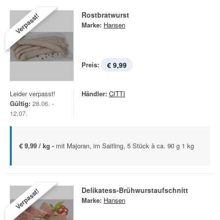
Rostbratwurst
Verpasst!
Marke:
Hansen
Preis:
€ 9,99
Leider verpasst!
Händler:
CITTI
Gültig:
28.06. -
12.07.
€ 9,99 / kg -
mit Majoran, im Saitling, 5 Stück à ca. 90 g 1 kg
Delikatess-Brühwurstaufschnitt
Verpasst!
Marke:
Hansen