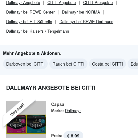
Dallmayr
Angebote
CITTI
Angebote
CITTI
Prospekte
Dallmayr bei REWE Center
Dallmayr bei NORMA
Dallmayr bei HIT Sütterlin
Dallmayr bei REWE Dortmund
Dallmayr bei Kaiser's / Tengelmann
Mehr Angebote & Aktionen:
Darboven bei CITTI
Rauch bei CITTI
Costa bei CITTI
Edu
DALLMAYR ANGEBOTE BEI CITTI
Capsa
Verpasst!
Marke:
Dallmayr
Preis:
€ 8,99