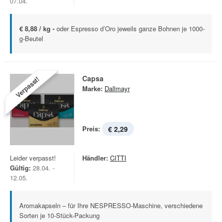
07.04.
€ 8,88 / kg -
oder Espresso d’Oro jeweils ganze Bohnen je 1000-
g-Beutel
Capsa
Verpasst!
Marke:
Dallmayr
Preis:
€ 2,29
Leider verpasst!
Händler:
CITTI
Gültig:
28.04. -
12.05.
Aromakapseln – für Ihre NESPRESSO-Maschine, verschiedene
Sorten je 10-Stück-Packung