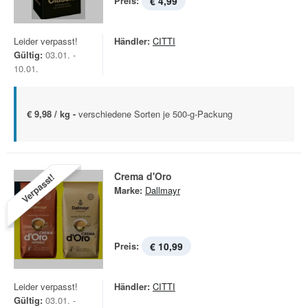
Preis:
€ 4,99
Leider verpasst!
Händler:
CITTI
Gültig:
03.01. -
10.01.
€ 9,98 / kg -
verschiedene Sorten je 500-g-Packung
Crema d'Oro
Verpasst!
Marke:
Dallmayr
Preis:
€ 10,99
Leider verpasst!
Händler:
CITTI
Gültig:
03.01. -