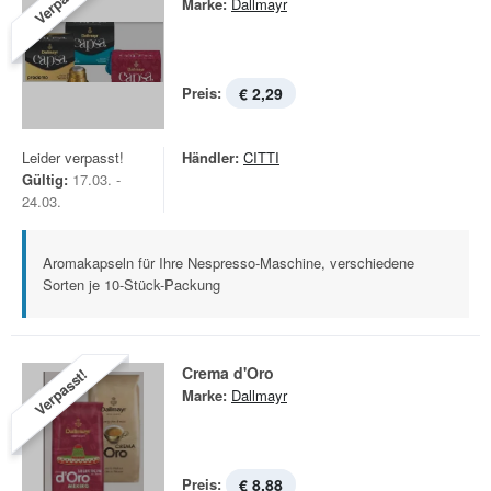
Verpasst!
Marke:
Dallmayr
Preis:
€ 2,29
Leider verpasst!
Händler:
CITTI
Gültig:
17.03. -
24.03.
Aromakapseln für Ihre Nespresso-Maschine, verschiedene
Sorten je 10-Stück-Packung
Crema d'Oro
Verpasst!
Marke:
Dallmayr
Preis:
€ 8,88