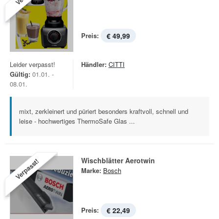
Preis:
€ 49,99
Leider verpasst!
Händler:
CITTI
Gültig:
01.01. -
08.01.
mixt, zerkleinert und püriert besonders kraftvoll, schnell und
leise - hochwertiges ThermoSafe Glas ...
Wischblätter Aerotwin
Verpasst!
Marke:
Bosch
Preis:
€ 22,49