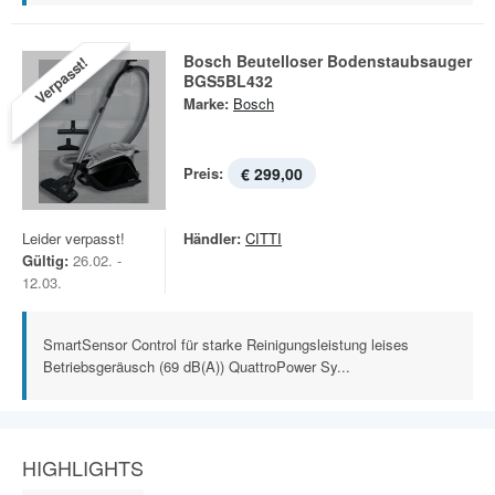
Bosch Beutelloser Bodenstaubsauger
Verpasst!
BGS5BL432
Marke:
Bosch
Preis:
€ 299,00
Leider verpasst!
Händler:
CITTI
Gültig:
26.02. -
12.03.
SmartSensor Control für starke Reinigungsleistung leises
Betriebsgeräusch (69 dB(A)) QuattroPower Sy...
HIGHLIGHTS