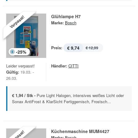
Glühlampe H7
Verpasst!
Marke:
Bosch
Preis:
€ 9,74
€ 12,99
-
25
%
Leider verpasst!
Händler:
CITTI
Gültig:
19.03. -
26.03.
€ 1,94 / Stk -
Pure Light Halogen, intensives weißes Licht oder
Sonax AntiFrost & KlarSicht Fertiggemisch, Frostsch...
Küchenmaschine MUM4427
Verpasst!
Marke:
Bosch