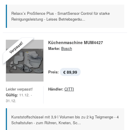
Relaxx’x ProSilence Plus - SmartSensor Control für starke
Reinigungsleistung - Leises Betriebsgeräu...
Küchenmaschine MUM4427
Verpasst!
Marke:
Bosch
Preis:
€ 89,99
Leider verpasst!
Händler:
CITTI
Gültig:
11.12. -
31.12.
Kunststoffschüssel mit 3,9 l Volumen bis zu 2 kg Teigmenge - 4
Schaltstufen - zum Rühren, Kneten, Sc...