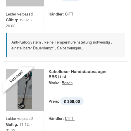
Leider verpasst!
Händler:
CITTI
Gültig:
19.02. -
26.02.
Anti-Kalk-System , keine Temperatureinstellung notwendig ,
einstellbarer Dauerdampf , Selbstreinigun...
Kabelloser Handstaubsauger
Verpasst!
BBS1114
Marke:
Bosch
Preis:
€ 359,00
Leider verpasst!
Händler:
CITTI
Gültig:
11.12. -
31.12.