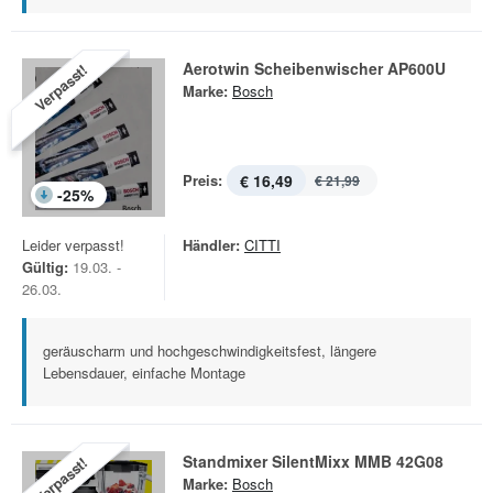
Aerotwin Scheibenwischer AP600U
Verpasst!
Marke:
Bosch
Preis:
€ 16,49
€ 21,99
-
25
%
Leider verpasst!
Händler:
CITTI
Gültig:
19.03. -
26.03.
geräuscharm und hochgeschwindigkeitsfest, längere
Lebensdauer, einfache Montage
Standmixer SilentMixx MMB 42G08
Verpasst!
Marke:
Bosch