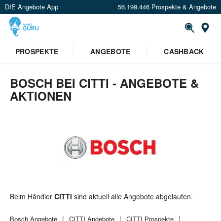
DIE Angebote App
56.199.446 Prospekte & Angebote
St
×
PROSPEKTE
ANGEBOTE
CASHBACK
Verrate uns deinen Standort um
Angebote in deiner Nähe
zu
sehen.
BOSCH BEI CITTI - ANGEBOTE &
AKTIONEN
Standort festlegen
Beim Händler
CITTI
sind aktuell alle Angebote abgelaufen.
Bosch
Angebote
CITTI
Angebote
CITTI
Prospekte