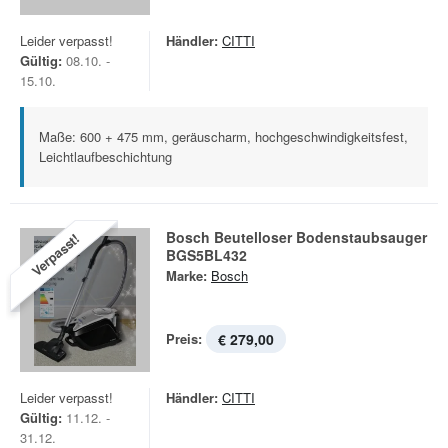
Leider verpasst!
Händler:
CITTI
Gültig:
08.10. -
15.10.
Maße: 600 + 475 mm, geräuscharm, hochgeschwindigkeitsfest,
Leichtlaufbeschichtung
Bosch Beutelloser Bodenstaubsauger
Verpasst!
BGS5BL432
Marke:
Bosch
Preis:
€ 279,00
Leider verpasst!
Händler:
CITTI
Gültig:
11.12. -
31.12.