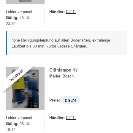
Leider verpasst!
Händler:
CITTI
Gültig:
16.10. -
23.10.
hohe Reinigungsleistung auf allen Bodenarten, extralange
Laufzeit bis 60 min, kurze Ladezeit, Hygien...
Glühlampe H7
Verpasst!
Marke:
Bosch
Preis:
€ 9,74
Leider verpasst!
Händler:
CITTI
Gültig:
08.10. -
15.10.