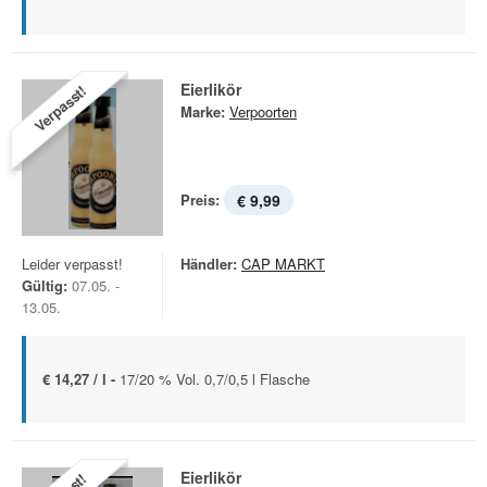
Eierlikör
Verpasst!
Marke:
Verpoorten
Preis:
€ 9,99
Leider verpasst!
Händler:
CAP MARKT
Gültig:
07.05. -
13.05.
€ 14,27 / l -
17/20 % Vol. 0,7/0,5 l Flasche
Eierlikör