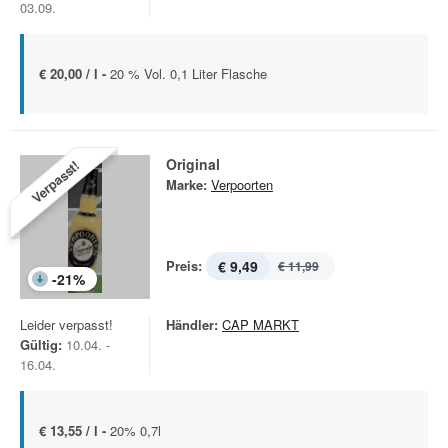
03.09.
€ 20,00 / l -
20 % Vol. 0,1 Liter Flasche
Original
Verpasst!
Marke:
Verpoorten
Preis:
€ 9,49
€ 11,99
-
21
%
Leider verpasst!
Händler:
CAP MARKT
Gültig:
10.04. -
16.04.
€ 13,55 / l -
20% 0,7l