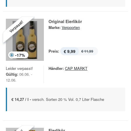
Original Eierlikör
Verpasst!
Marke:
Verpoorten
Preis:
€ 9,99
€ 11,99
-
17
%
Leider verpasst!
Händler:
CAP MARKT
Gültig:
06.06. -
12.06.
€ 14,27 / l -
versch. Sorten 20 % Vol. 0,7 Liter Flasche
Eierlikör