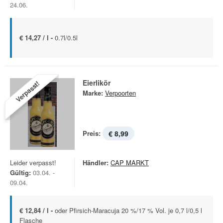
24.06.
€ 14,27 / l -
0.7l/0.5l
Eierlikör
Verpasst!
Marke:
Verpoorten
Preis:
€ 8,99
Leider verpasst!
Händler:
CAP MARKT
Gültig:
03.04. -
09.04.
€ 12,84 / l -
oder Pfirsich-Maracuja 20 %/17 % Vol. je 0,7 l/0,5 l
Flasche