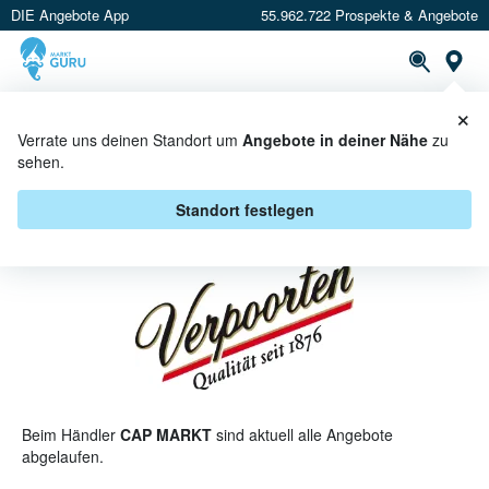
DIE Angebote App
55.962.722 Prospekte & Angebote
St
×
PROSPEKTE
ANGEBOTE
CASHBACK
Verrate uns deinen Standort um
Angebote in deiner Nähe
zu
sehen.
VERPOORTEN BEI CAP MARKT -
ANGEBOTE & AKTIONEN
Standort festlegen
Beim Händler
CAP MARKT
sind aktuell alle Angebote
abgelaufen.