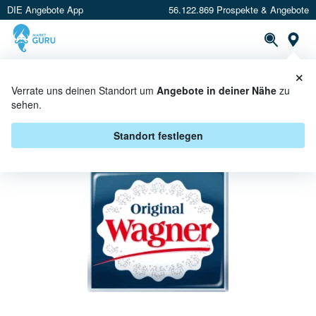
DIE Angebote App
56.122.869 Prospekte & Angebote
St
×
PROSPEKTE
ANGEBOTE
CASHBACK
Verrate uns deinen Standort um
Angebote in deiner Nähe
zu
sehen.
ORIGINAL WAGNER BEI CAP
MARKT - ANGEBOTE & AKTIONEN
Standort festlegen