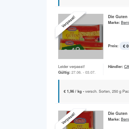
Die Guten
Verpasst!
Marke:
Bern
Preis:
€ 0
Leider verpasst!
Händler:
C
Gültig:
27.06. - 03.07.
€ 1,96 / kg -
versch. Sorten, 250 g Pa
Die Guten
Verpasst!
Marke:
Bern