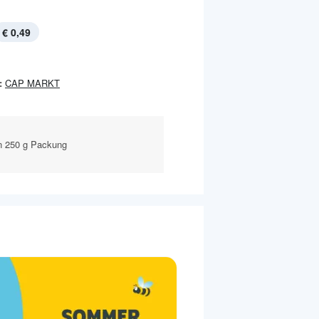
€ 0,49
:
CAP MARKT
n 250 g Packung