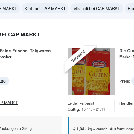
AP MARKT
Kraft bei CAP MARKT
Mirácoli bei CAP MARKT
He
EI CAP MARKT
Feine Frischei Teigwaren
Die Gu
Verpasst!
bacher
Marke:
,00
Preis:
AP MARKT
Leider verpasst!
Händler
Gültig:
15.11. - 21.11.
Packungen á 250 g
€ 1,94 / kg -
versch. Ausformunge