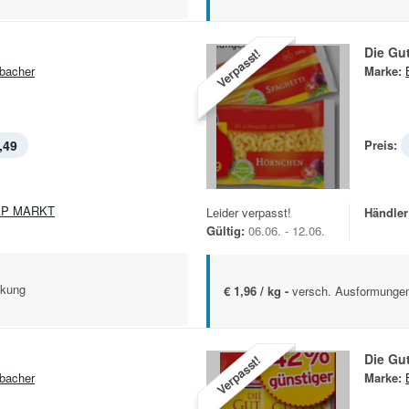
Die Gu
Verpasst!
bacher
Marke:
,49
Preis:
AP MARKT
Leider verpasst!
Händler
Gültig:
06.06. - 12.06.
ckung
€ 1,96 / kg -
versch. Ausformunge
Die Gu
Verpasst!
bacher
Marke: