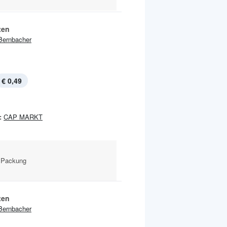
ten
Bernbacher
€ 0,49
:
CAP MARKT
g Packung
ten
Bernbacher