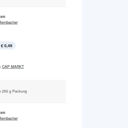
ten
Bernbacher
€ 0,49
:
CAP MARKT
n 250 g Packung
ten
Bernbacher