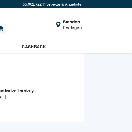
55.962.722 Prospekte & Angebote
Standort
festlegen
CASHBACK
bacher bei Feneberg
er