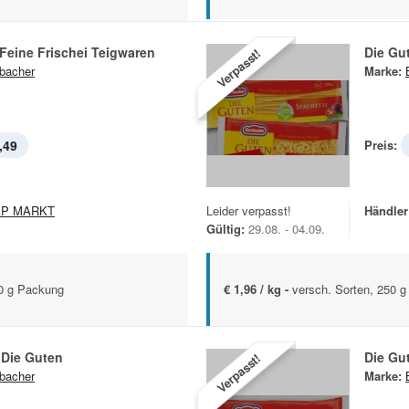
Feine Frischei Teigwaren
Die Gu
Verpasst!
bacher
Marke:
,49
Preis:
AP MARKT
Leider verpasst!
Händler
Gültig:
29.08. - 04.09.
0 g Packung
€ 1,96 / kg -
versch. Sorten, 250 
 Die Guten
Die Gu
Verpasst!
bacher
Marke: