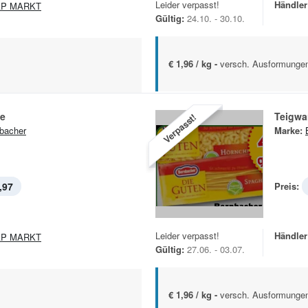
Leider verpasst!
Händler
AP MARKT
Gültig:
24.10. - 30.10.
€ 1,96 / kg -
versch. Ausformunge
e
Teigwa
Verpasst!
bacher
Marke:
,97
Preis:
Leider verpasst!
Händler
AP MARKT
Gültig:
27.06. - 03.07.
€ 1,96 / kg -
versch. Ausformunge