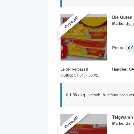
Die Guten 
Verpasst!
Marke:
Bern
Preis:
€ 0
Leider verpasst!
Händler:
C
Gültig:
31.01. - 06.02.
€ 1,96 / kg -
versch. Ausformungen 25
Teigwaren
Verpasst!
Marke:
Bern