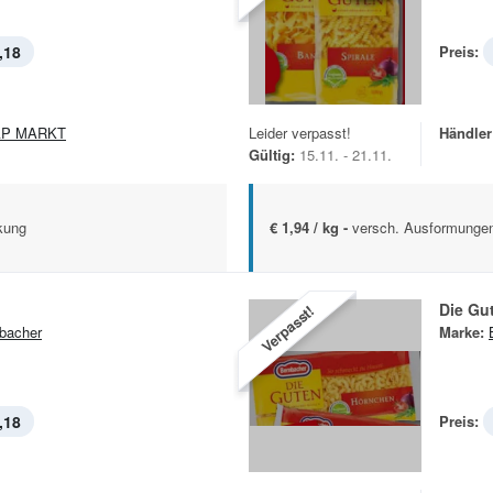
,18
Preis:
AP MARKT
Leider verpasst!
Händler
Gültig:
15.11. - 21.11.
kung
€ 1,94 / kg -
versch. Ausformunge
Die Gu
Verpasst!
bacher
Marke:
,18
Preis: