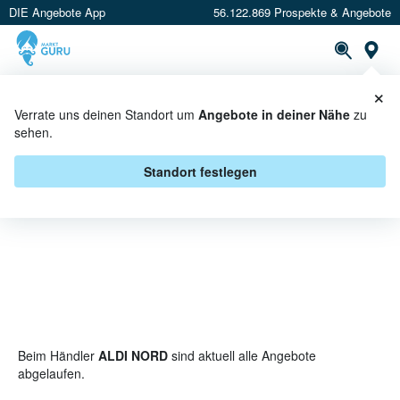
DIE Angebote App
56.122.869 Prospekte & Angebote
St
×
PROSPEKTE
ANGEBOTE
CASHBACK
Verrate uns deinen Standort um
Angebote in deiner Nähe
zu
sehen.
LANDBECK BEI ALDI NORD -
ANGEBOTE & AKTIONEN
Standort festlegen
Beim Händler
ALDI NORD
sind aktuell alle Angebote
abgelaufen.