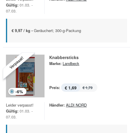
Gültig:
01.03. -
07.03.
€ 9,97 / kg -
Geräuchert; 300-g-Packung
Knabbersticks
Verpasst!
Marke:
Landbeck
Preis:
€ 1,69
€ 1,79
-
6
%
Leider verpasst!
Händler:
ALDI NORD
Gültig:
01.03. -
07.03.