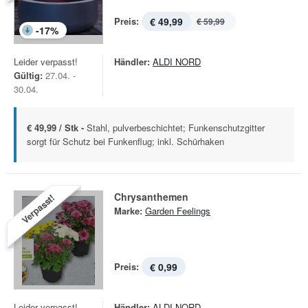
Preis:
€ 49,99
€ 59,99
-
17
%
Leider verpasst!
Händler:
ALDI NORD
Gültig:
27.04. -
30.04.
€ 49,99 / Stk -
Stahl, pulverbeschichtet; Funkenschutzgitter
sorgt für Schutz bei Funkenflug; inkl. Schürhaken
Chrysanthemen
Verpasst!
Marke:
Garden Feelings
Preis:
€ 0,99
Leider verpasst!
Händler:
ALDI NORD