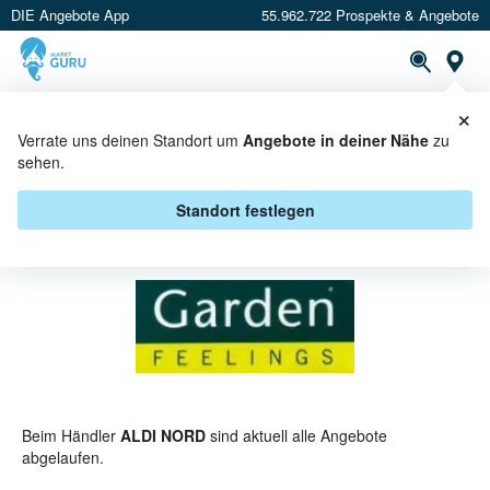
DIE Angebote App
55.962.722 Prospekte & Angebote
St
×
PROSPEKTE
ANGEBOTE
CASHBACK
Verrate uns deinen Standort um
Angebote in deiner Nähe
zu
sehen.
GARDEN FEELINGS BEI ALDI
NORD - ANGEBOTE & AKTIONEN
Standort festlegen
Beim Händler
ALDI NORD
sind aktuell alle Angebote
abgelaufen.