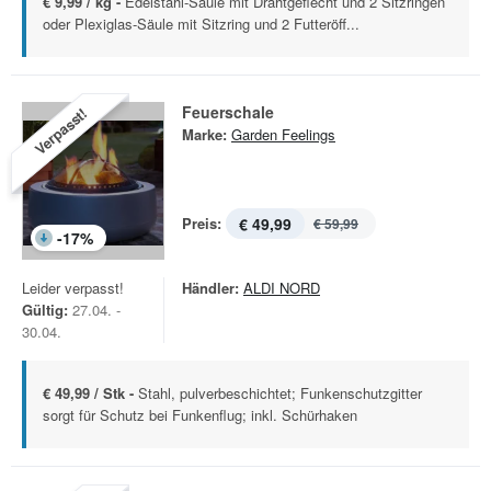
€ 9,99 / kg -
Edelstahl-Säule mit Drahtgeflecht und 2 Sitzringen
oder Plexiglas-Säule mit Sitzring und 2 Futteröff...
Feuerschale
Verpasst!
Marke:
Garden Feelings
Preis:
€ 49,99
€ 59,99
-
17
%
Leider verpasst!
Händler:
ALDI NORD
Gültig:
27.04. -
30.04.
€ 49,99 / Stk -
Stahl, pulverbeschichtet; Funkenschutzgitter
sorgt für Schutz bei Funkenflug; inkl. Schürhaken