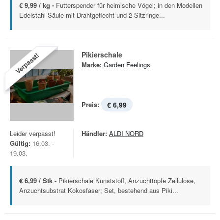
€ 9,99 / kg -
Futterspender für heimische Vögel; in den Modellen
Edelstahl-Säule mit Drahtgeflecht und 2 Sitzringe...
Pikierschale
Verpasst!
Marke:
Garden Feelings
Preis:
€ 6,99
Leider verpasst!
Händler:
ALDI NORD
Gültig:
16.03. -
19.03.
€ 6,99 / Stk -
Pikierschale Kunststoff, Anzuchttöpfe Zellulose,
Anzuchtsubstrat Kokosfaser; Set, bestehend aus Piki...