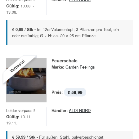
Gültig:
10.08. -
13.08.
€ 0,99 / Stk -
Im 12er-Volumentopf; 3 Pflanzen pro Topf, ein-
oder dreifarbig; Ø × H: ca. 20 × 25 cm Pflanze
Feuerschale
Verpasst!
Marke:
Garden Feelings
Preis:
€ 59,99
Leider verpasst!
Händler:
ALDI NORD
Gültig:
13.11. -
19.11.
€ 59,99 / Stk -
Für außen; Stahl, pulverbeschichtet;