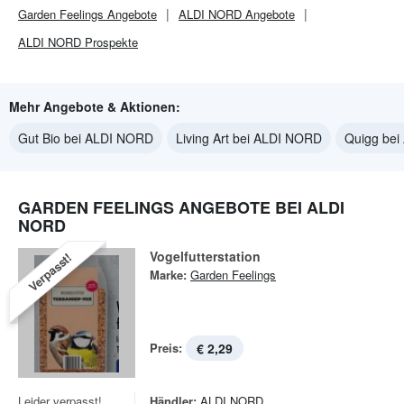
Garden Feelings
Angebote
ALDI NORD
Angebote
ALDI NORD
Prospekte
Mehr Angebote & Aktionen:
Gut Bio bei ALDI NORD
Living Art bei ALDI NORD
Quigg be
GARDEN FEELINGS ANGEBOTE BEI ALDI
NORD
Vogelfutterstation
Verpasst!
Marke:
Garden Feelings
Preis:
€ 2,29
Leider verpasst!
Händler:
ALDI NORD