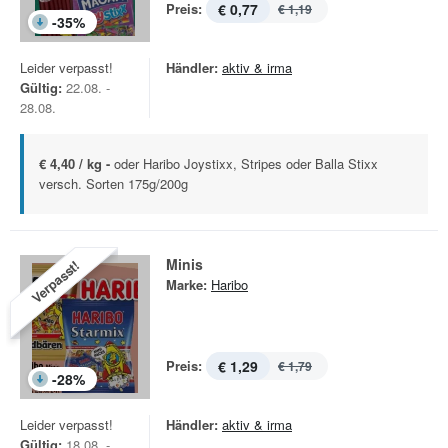
Preis:
€ 0,77
€ 1,19
-
35
%
Leider verpasst!
Händler:
aktiv & irma
Gültig:
22.08. -
28.08.
€ 4,40 / kg -
oder Haribo Joystixx, Stripes oder Balla Stixx
versch. Sorten 175g/200g
Minis
Verpasst!
Marke:
Haribo
Preis:
€ 1,29
€ 1,79
-
28
%
Leider verpasst!
Händler:
aktiv & irma
Gültig:
18.08. -