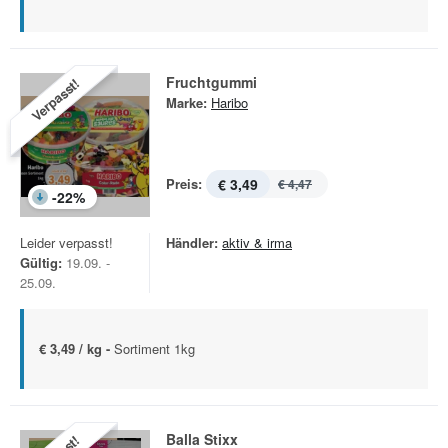
Fruchtgummi
Verpasst!
Marke:
Haribo
Preis:
€ 3,49
€ 4,47
-
22
%
Leider verpasst!
Händler:
aktiv & irma
Gültig:
19.09. -
25.09.
€ 3,49 / kg -
Sortiment 1kg
Balla Stixx