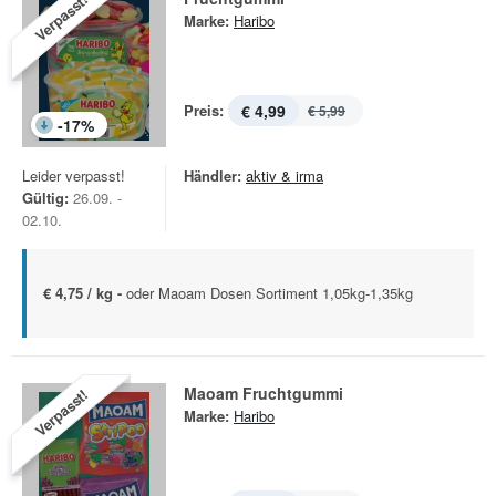
Verpasst!
Marke:
Haribo
Preis:
€ 4,99
€ 5,99
-
17
%
Leider verpasst!
Händler:
aktiv & irma
Gültig:
26.09. -
02.10.
€ 4,75 / kg -
oder Maoam Dosen Sortiment 1,05kg-1,35kg
Maoam Fruchtgummi
Verpasst!
Marke:
Haribo