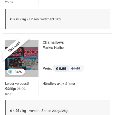
25.09.
€ 3,49 / kg -
Dosen Sortiment 1kg
Chamallows
Verpasst!
Marke:
Haribo
Preis:
€ 0,99
€ 1,49
-
34
%
Leider verpasst!
Händler:
aktiv & irma
Gültig:
26.09. -
02.10.
€ 4,95 / kg -
versch. Sorten 200g/225g