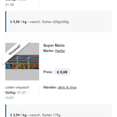
21.08.
€ 5,86 / kg -
versch. Sorten 220g/250g
Super Mario
Verpasst!
Marke:
Haribo
Preis:
€ 0,69
Leider verpasst!
Händler:
aktiv & irma
Gültig:
07.07. -
10.07.
€ 3,94 / kg -
versch. Sorten 175g