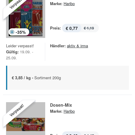
Verpasst!
Marke:
Haribo
Preis:
€ 0,77
€ 1,19
-
35
%
Leider verpasst!
Händler:
aktiv & irma
Gültig:
19.09. -
25.09.
€ 3,85 / kg -
Sortiment 200g
Dosen-Mix
Verpasst!
Marke:
Haribo