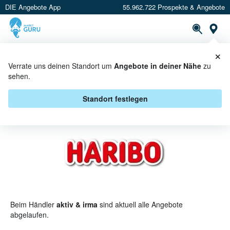
DIE Angebote App
55.962.722 Prospekte & Angebote
St
×
PROSPEKTE
ANGEBOTE
CASHBACK
Verrate uns deinen Standort um
Angebote in deiner Nähe
zu
sehen.
HARIBO BEI AKTIV & IRMA -
ANGEBOTE & AKTIONEN
Standort festlegen
Beim Händler
aktiv & irma
sind aktuell alle Angebote
abgelaufen.