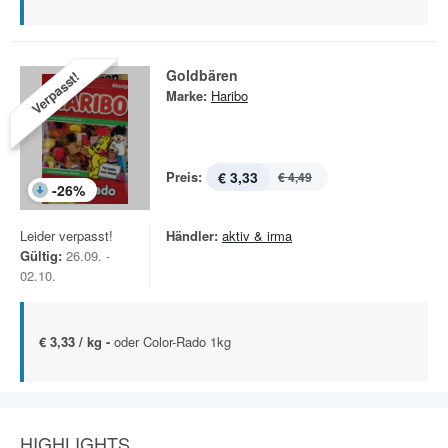
Goldbären
Verpasst!
Marke:
Haribo
Preis:
€ 3,33
€ 4,49
-
26
%
Leider verpasst!
Händler:
aktiv & irma
Gültig:
26.09. -
02.10.
€ 3,33 / kg -
oder Color-Rado 1kg
HIGHLIGHTS