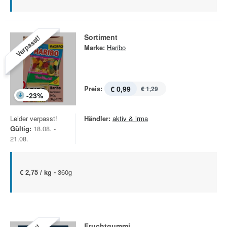
Sortiment
Verpasst!
Marke:
Haribo
Preis:
€ 0,99
€ 1,29
-
23
%
Leider verpasst!
Händler:
aktiv & irma
Gültig:
18.08. -
21.08.
€ 2,75 / kg -
360g
Fruchtgummi