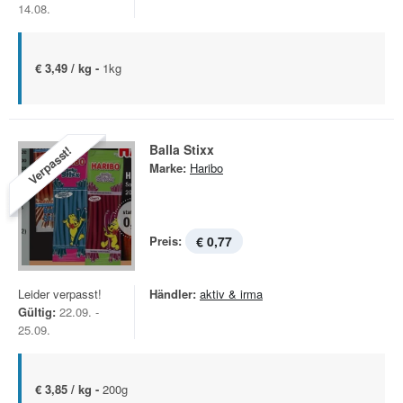
14.08.
€ 3,49 / kg -
1kg
Balla Stixx
Verpasst!
Marke:
Haribo
Preis:
€ 0,77
Leider verpasst!
Händler:
aktiv & irma
Gültig:
22.09. -
25.09.
€ 3,85 / kg -
200g