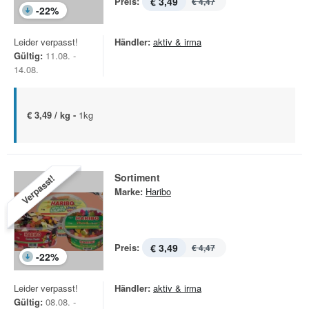
Preis:
€ 3,49
€ 4,47
-
22
%
Leider verpasst!
Händler:
aktiv & irma
Gültig:
11.08. -
14.08.
€ 3,49 / kg -
1kg
Sortiment
Verpasst!
Marke:
Haribo
Preis:
€ 3,49
€ 4,47
-
22
%
Leider verpasst!
Händler:
aktiv & irma
Gültig:
08.08. -