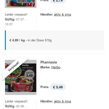
€ 2,79
Leider verpasst!
Händler:
aktiv & irma
Gültig:
07.07. -
10.07.
€ 4,89 / kg -
in der Dose 570g
Phantasia
Verpasst!
Marke:
Haribo
Preis:
€ 3,49
Leider verpasst!
Händler:
aktiv & irma
Gültig:
22.09. -