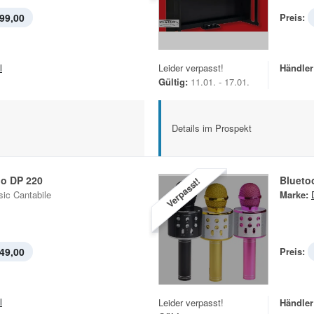
99,00
Preis:
l
Leider verpasst!
Händler
Gültig:
11.01. - 17.01.
Details im Prospekt
no DP 220
Blueto
Verpasst!
sic Cantabile
Marke:
49,00
Preis:
l
Leider verpasst!
Händler