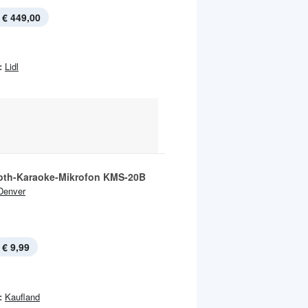
€ 449,00
:
Lidl
oth-Karaoke-Mikrofon KMS-20B
Denver
€ 9,99
:
Kaufland