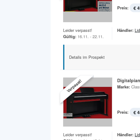
Preis:
€ 4
Leider verpasst!
Händler:
Lid
Gültig:
16.11. - 22.11.
Details im Prospekt
Digitalpia
Verpasst!
Marke:
Clas
Preis:
€ 4
Leider verpasst!
Händler:
Lid