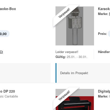
raoke-Box
Karaok
Verpasst!
Marke:
0,00
Preis:
Di
Leider verpasst!
Händler
Gültig:
25.01. - 30.01.
Details im Prospekt
no DP 220
Digita
Verpasst!
sic Cantabile
Marke: