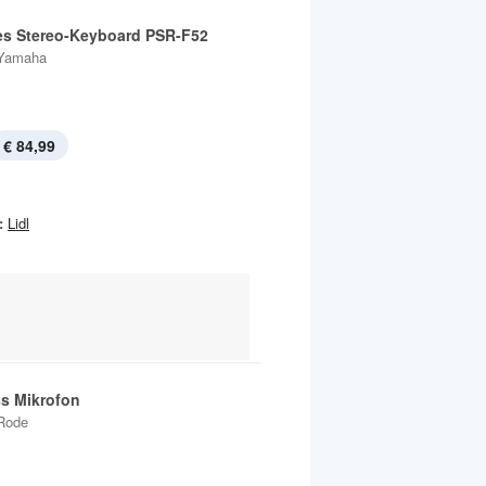
les Stereo-Keyboard PSR-F52
Yamaha
€ 84,99
:
Lidl
ss Mikrofon
Rode