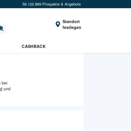
56.122.869 Prospekte & Angebote
Standort
festlegen
CASHBACK
 bei
ad
und