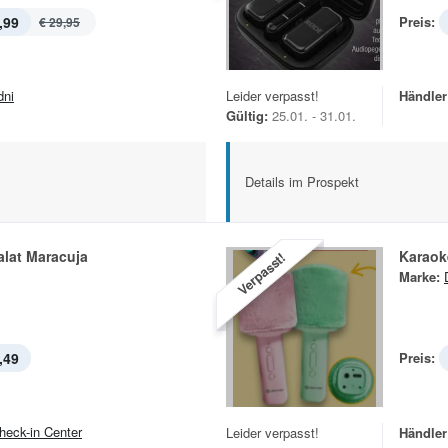
,99
Preis:
€ 29,95
dni
Leider verpasst!
Händler
Gültig:
25.01. - 31.01.
Details im Prospekt
alat Maracuja
Karaok
Verpasst!
Marke:
,49
Preis:
heck-in Center
Leider verpasst!
Händler