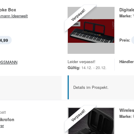
oke Box
Digita
Verpasst!
mann Ideenwelt
Marke:
4,99
Preis:
Leider verpasst!
Händler
OSSMANN
Gültig:
14.12. - 20.12.
Details im Prospekt.
Wirele
Verpasst!
batt
Marke:
ikrofon
er