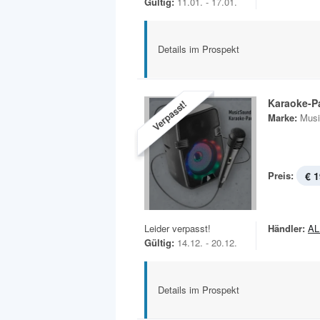
Gültig:
11.01. - 17.01.
Details im Prospekt
Karaoke-P
Verpasst!
Marke:
Musi
Preis:
€ 1
Leider verpasst!
Händler:
AL
Gültig:
14.12. - 20.12.
Details im Prospekt