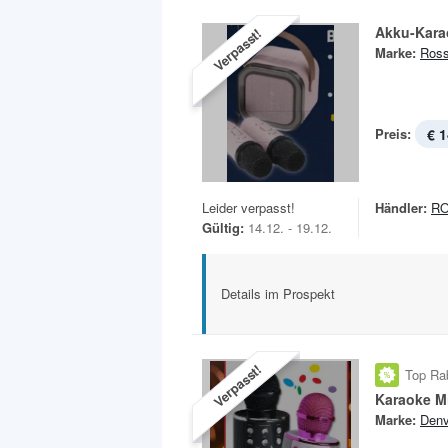
Akku-Kara
Verpasst!
Marke:
Ross
Preis:
€ 1
Leider verpasst!
Händler:
R
Gültig:
14.12. - 19.12.
Details im Prospekt
Verpasst!
Top Ra
Karaoke M
Marke:
Denv