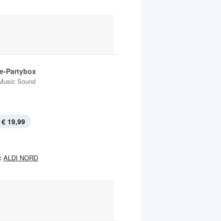
e-Partybox
Music Sound
€ 19,99
:
ALDI NORD