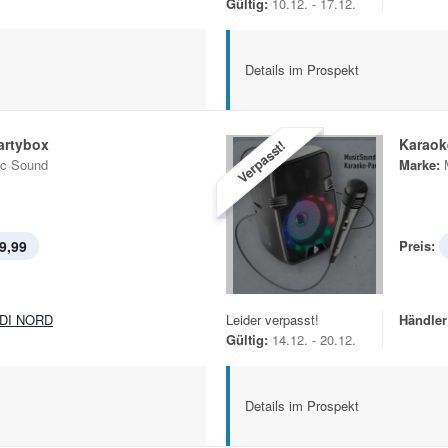
Gültig:
10.12. - 17.12.
Details im Prospekt
artybox
Karaok
Verpasst!
c Sound
Marke:
9,99
Preis:
DI NORD
Leider verpasst!
Händler
Gültig:
14.12. - 20.12.
Details im Prospekt