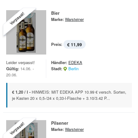
Bier
Verpasst!
Marke:
Warsteiner
Preis:
€ 11,99
Leider verpasst!
Händler:
EDEKA
Gültig:
14.06. -
Stadt:
Berlin
20.06.
€ 1,20 / l -
HINWEIS: MIT EDEKA APP 10.99 € versch. Sorten,
je Kasten 20 x 0,5-/24 x 0,33-l-Flasche + 3.10/3.42 P...
Pilsener
Verpasst!
Marke:
Warsteiner