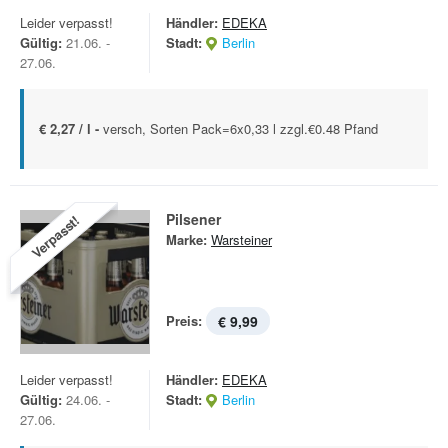
Leider verpasst!
Händler:
EDEKA
Gültig:
21.06. -
Stadt:
Berlin
27.06.
€ 2,27 / l -
versch, Sorten Pack=6x0,33 l zzgl.€0.48 Pfand
Pilsener
Verpasst!
Marke:
Warsteiner
Preis:
€ 9,99
Leider verpasst!
Händler:
EDEKA
Gültig:
24.06. -
Stadt:
Berlin
27.06.