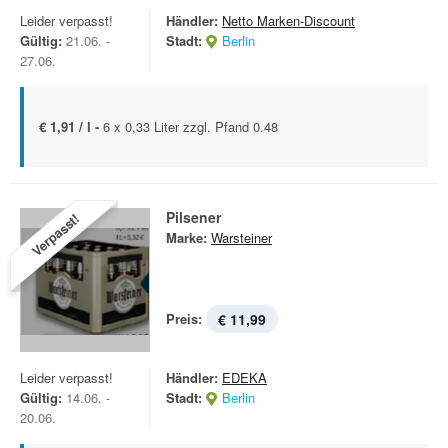
Leider verpasst!
Händler:
Netto Marken-Discount
Gültig:
21.06. -
Stadt:
Berlin
27.06.
€ 1,91 / l -
6 x 0,33 Liter zzgl. Pfand 0.48
Pilsener
Verpasst!
Marke:
Warsteiner
Preis:
€ 11,99
Leider verpasst!
Händler:
EDEKA
Gültig:
14.06. -
Stadt:
Berlin
20.06.