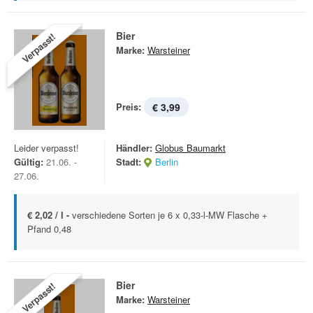
Bier
Verpasst!
Marke:
Warsteiner
Preis:
€ 3,99
Leider verpasst!
Händler:
Globus Baumarkt
Gültig:
21.06. -
Stadt:
Berlin
27.06.
€ 2,02 / l -
verschiedene Sorten je 6 x 0,33-l-MW Flasche +
Pfand 0,48
Bier
Verpasst!
Marke:
Warsteiner