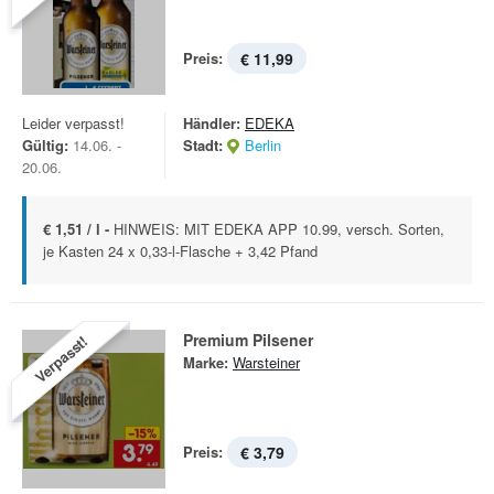
Preis:
€ 11,99
Leider verpasst!
Händler:
EDEKA
Gültig:
14.06. -
Stadt:
Berlin
20.06.
€ 1,51 / l -
HINWEIS: MIT EDEKA APP 10.99, versch. Sorten,
je Kasten 24 x 0,33-l-Flasche + 3,42 Pfand
Premium Pilsener
Verpasst!
Marke:
Warsteiner
Preis:
€ 3,79