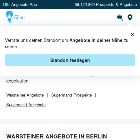
DIE Angebote App
56.122.869 Prospekte & Angebote
Or
×
PROSPEKTE
ANGEBOTE
CASHBACK
Verrate uns deinen Standort um
Angebote in deiner Nähe
zu
sehen.
WARSTEINER ANGEBOTE IN
BERLIN
Standort festlegen
Von
Warsteiner
sind in Berlin leider alle Angebebote
abgelaufen.
Warsteiner
Angebote
Supermarkt
Prospekte
Supermarkt
Angebote
WARSTEINER ANGEBOTE IN BERLIN