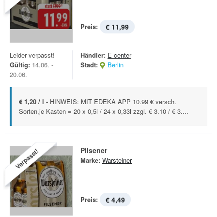
Preis:
€ 11,99
Leider verpasst!
Händler:
E center
Gültig:
14.06. -
Stadt:
Berlin
20.06.
€ 1,20 / l -
HINWEIS: MIT EDEKA APP 10.99 € versch.
Sorten,je Kasten = 20 x 0,5l / 24 x 0,33l zzgl. € 3.10 / € 3....
Pilsener
Verpasst!
Marke:
Warsteiner
Preis:
€ 4,49