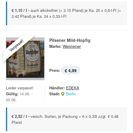
€ 1,10 / l -
auch alkoholfrei (+ 3.10 Pfand) je Ka. 20 x 0,5-l-Fl (+
3.42 Pfand) je Ka. 24 x 0,33-l-Fl
Pilsener Mild-Hopfig
Verpasst!
Marke:
Warsteiner
Preis:
€ 4,99
Leider verpasst!
Händler:
EDEKA
Gültig:
14.06. -
Stadt:
Berlin
20.06.
€ 2,52 / l -
versch. Sorten, je Packung = 6 x 0,33l zzgl. € 0.48
Pfand