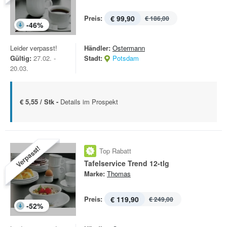
Preis:
€ 99,90
€ 186,00
-
46
%
Leider verpasst!
Händler:
Ostermann
Gültig:
27.02. -
Stadt:
Potsdam
20.03.
€ 5,55 / Stk -
Details im Prospekt
Verpasst!
Top Rabatt
Tafelservice Trend 12-tlg
Marke:
Thomas
Preis:
€ 119,90
€ 249,00
-
52
%