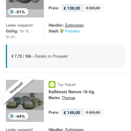
Preis:
€ 139,00
€ 283,80
-
51
%
Leider verpasst!
Händler:
Zurbrüggen
Gültig:
19.10. -
Stadt:
Potsdam
31.01.
€ 7,72 / Stk -
Details im Prospekt
Verpasst!
Top Rabatt
Kaffeeset Nature 18-tlg.
Marke:
Thomas
Preis:
€ 149,00
€ 265,80
-
44
%
Leider verpasst!
Händler:
Zurbrüggen