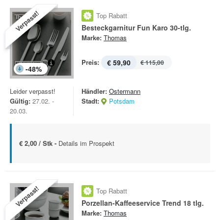
Verpasst!
Top Rabatt
Besteckgarnitur Fun Karo 30-tlg.
Marke:
Thomas
Preis:
€ 59,90
€ 115,00
-
48
%
Leider verpasst!
Händler:
Ostermann
Gültig:
27.02. -
Stadt:
Potsdam
20.03.
€ 2,00 / Stk -
Details im Prospekt
Verpasst!
Top Rabatt
Porzellan-Kaffeeservice Trend 18 tlg.
Marke:
Thomas