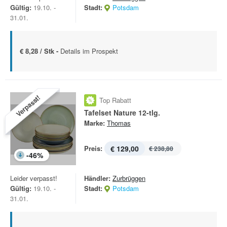
Gültig:
19.10. -
Stadt:
Potsdam
31.01.
€ 8,28 / Stk -
Details im Prospekt
Verpasst!
Top Rabatt
Tafelset Nature 12-tlg.
Marke:
Thomas
Preis:
€ 129,00
€ 238,80
-
46
%
Leider verpasst!
Händler:
Zurbrüggen
Gültig:
19.10. -
Stadt:
Potsdam
31.01.