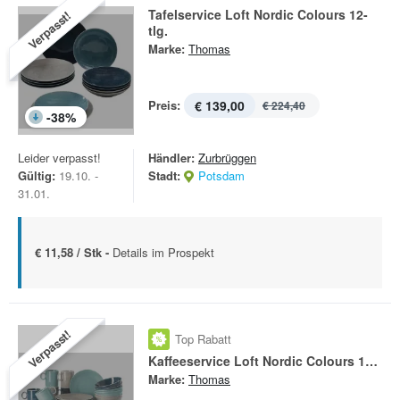
Tafelservice Loft Nordic Colours 12-
Verpasst!
tlg.
Marke:
Thomas
Preis:
€ 139,00
€ 224,40
-
38
%
Leider verpasst!
Händler:
Zurbrüggen
Gültig:
19.10. -
Stadt:
Potsdam
31.01.
€ 11,58 / Stk -
Details im Prospekt
Verpasst!
Top Rabatt
Kaffeeservice Loft Nordic Colours 18-tlg.
Marke:
Thomas