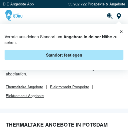
DIE Angebote App
55.962.722 Prospekte & Angebote
Or
×
PROSPEKTE
ANGEBOTE
CASHBACK
Verrate uns deinen Standort um
Angebote in deiner Nähe
zu
sehen.
THERMALTAKE ANGEBOTE IN
POTSDAM
Standort festlegen
Von
Thermaltake
sind in Potsdam leider alle Angebebote
abgelaufen.
Thermaltake
Angebote
Elektromarkt
Prospekte
Elektromarkt
Angebote
THERMALTAKE ANGEBOTE IN POTSDAM