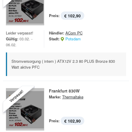
Preis:
€ 102,90
Leider verpasst!
Händler:
ACom PC
Gültig:
03.02. -
Stadt:
Potsdam
06.02.
Stromversorgung ( intern ) ATX12V 2.3 80 PLUS Bronze 830
Watt aktive PFC
Frankfurt 830W
Verpasst!
Marke:
Thermaltake
Preis:
€ 102,90