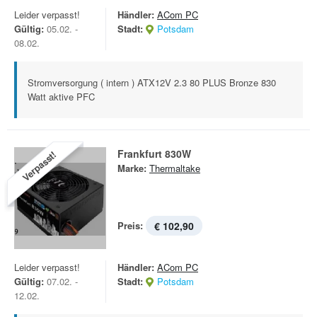
Leider verpasst!
Händler:
ACom PC
Gültig:
05.02. -
Stadt:
Potsdam
08.02.
Stromversorgung ( intern ) ATX12V 2.3 80 PLUS Bronze 830
Watt aktive PFC
Frankfurt 830W
Verpasst!
Marke:
Thermaltake
Preis:
€ 102,90
Leider verpasst!
Händler:
ACom PC
Gültig:
07.02. -
Stadt:
Potsdam
12.02.