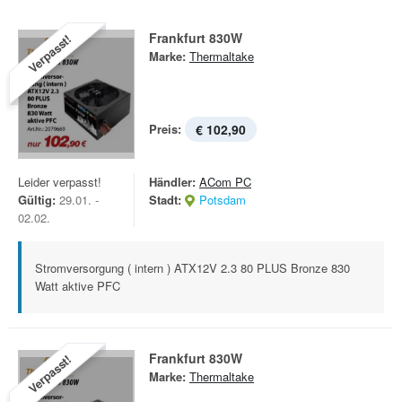
Frankfurt 830W
Verpasst!
Marke:
Thermaltake
Preis:
€ 102,90
Leider verpasst!
Händler:
ACom PC
Gültig:
29.01. -
Stadt:
Potsdam
02.02.
Stromversorgung ( intern ) ATX12V 2.3 80 PLUS Bronze 830
Watt aktive PFC
Frankfurt 830W
Verpasst!
Marke:
Thermaltake