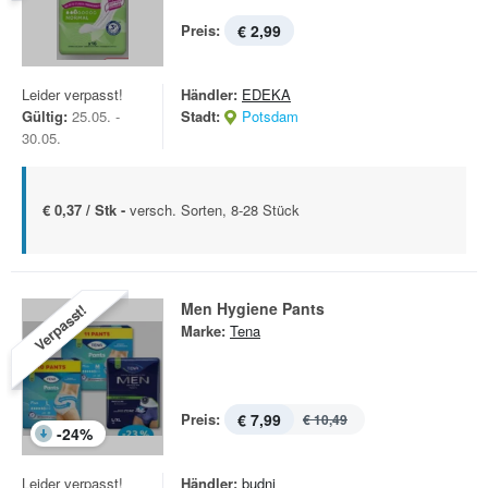
Preis:
€ 2,99
Leider verpasst!
Händler:
EDEKA
Gültig:
25.05. -
Stadt:
Potsdam
30.05.
€ 0,37 / Stk -
versch. Sorten, 8-28 Stück
Men Hygiene Pants
Verpasst!
Marke:
Tena
Preis:
€ 7,99
€ 10,49
-
24
%
Leider verpasst!
Händler:
budni