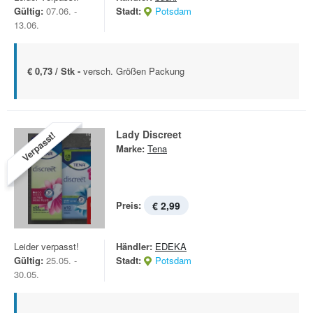
Gültig:
07.06. -
Stadt:
Potsdam
13.06.
€ 0,73 / Stk -
versch. Größen Packung
Lady Discreet
Verpasst!
Marke:
Tena
Preis:
€ 2,99
Leider verpasst!
Händler:
EDEKA
Gültig:
25.05. -
Stadt:
Potsdam
30.05.