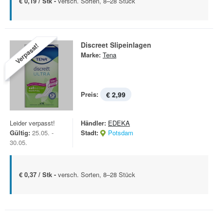
€ 0,19 / Stk -
versch. Sorten, 8–28 Stück
Discreet Slipeinlagen
Verpasst!
Marke:
Tena
Preis:
€ 2,99
Leider verpasst!
Händler:
EDEKA
Gültig:
25.05. -
Stadt:
Potsdam
30.05.
€ 0,37 / Stk -
versch. Sorten, 8–28 Stück