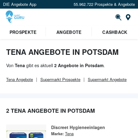
DIE Angebote App
55.962.722 Prospekte & Angebote
Or
×
PROSPEKTE
ANGEBOTE
CASHBACK
Verrate uns deinen Standort um
Angebote in deiner Nähe
zu
sehen.
TENA ANGEBOTE IN POTSDAM
Standort festlegen
Von
Tena
gibt es aktuell
2 Angebote in Potsdam
.
Tena
Angebote
Supermarkt
Prospekte
Supermarkt
Angebote
2 TENA ANGEBOTE IN POTSDAM
Discreet Hygieneeinlagen
Marke:
Tena