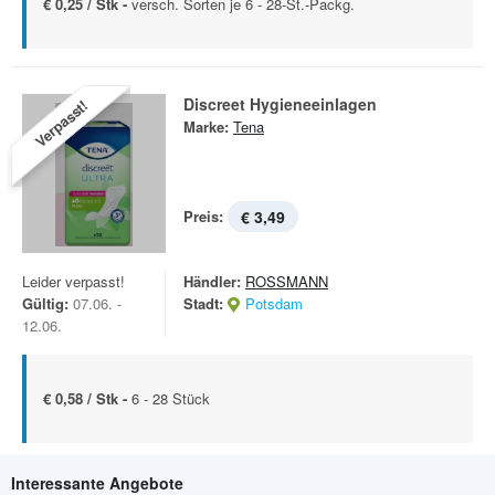
€ 0,25 / Stk -
versch. Sorten je 6 - 28-St.-Packg.
Discreet Hygieneeinlagen
Verpasst!
Marke:
Tena
Preis:
€ 3,49
Leider verpasst!
Händler:
ROSSMANN
Gültig:
07.06. -
Stadt:
Potsdam
12.06.
€ 0,58 / Stk -
6 - 28 Stück
Interessante Angebote