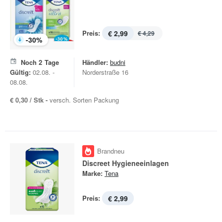
Preis:
€ 2,99
€ 4,29
-
30
%
Noch
2
Tage
Händler:
budni
Gültig:
02.08. -
Norderstraße 16
08.08.
€ 0,30 / Stk -
versch. Sorten Packung
Brandneu
Discreet Hygieneeinlagen
Marke:
Tena
Preis:
€ 2,99