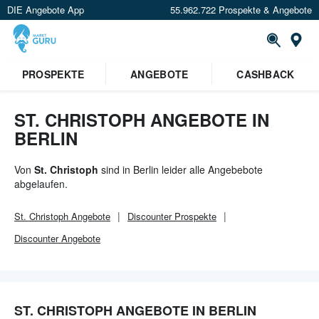
DIE Angebote App
55.962.722 Prospekte & Angebote
Or
×
PROSPEKTE
ANGEBOTE
CASHBACK
Verrate uns deinen Standort um
Angebote in deiner Nähe
zu
sehen.
ST. CHRISTOPH ANGEBOTE IN
BERLIN
Standort festlegen
Von
St. Christoph
sind in Berlin leider alle Angebebote
abgelaufen.
St. Christoph
Angebote
Discounter
Prospekte
Discounter
Angebote
ST. CHRISTOPH ANGEBOTE IN BERLIN