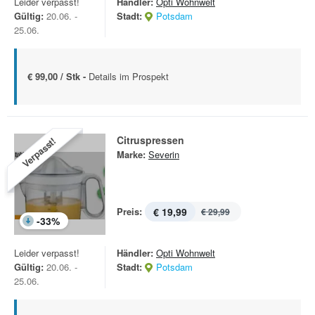
Leider verpasst!
Händler:
Opti Wohnwelt
Gültig:
20.06. -
Stadt:
Potsdam
25.06.
€ 99,00 / Stk -
Details im Prospekt
Citruspressen
Verpasst!
Marke:
Severin
Preis:
€ 19,99
€ 29,99
-
33
%
Leider verpasst!
Händler:
Opti Wohnwelt
Gültig:
20.06. -
Stadt:
Potsdam
25.06.