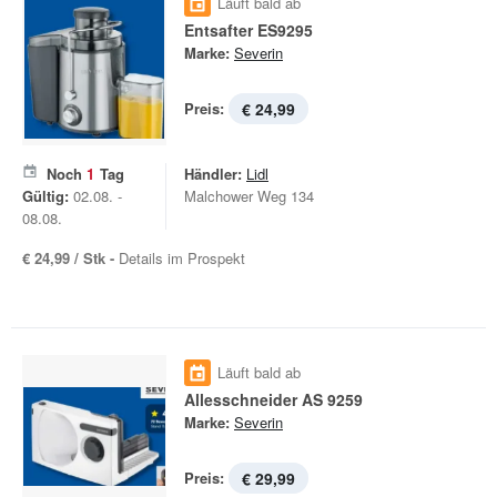
Läuft bald ab
Entsafter ES9295
Marke:
Severin
Preis:
€ 24,99
Noch
1
Tag
Händler:
Lidl
Gültig:
02.08. -
Malchower Weg 134
08.08.
€ 24,99 / Stk -
Details im Prospekt
Läuft bald ab
Allesschneider AS 9259
Marke:
Severin
Preis:
€ 29,99