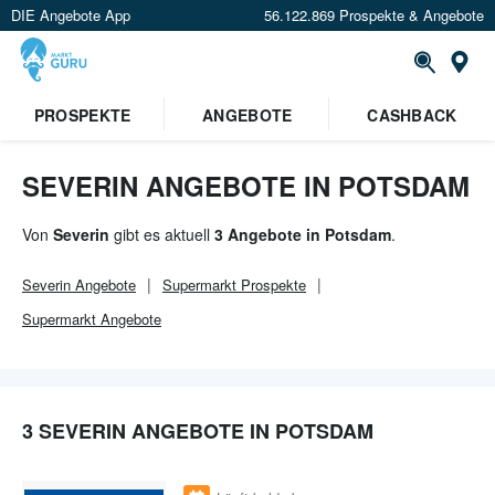
DIE Angebote App
56.122.869 Prospekte & Angebote
Or
×
PROSPEKTE
ANGEBOTE
CASHBACK
Verrate uns deinen Standort um
Angebote in deiner Nähe
zu
sehen.
SEVERIN ANGEBOTE IN POTSDAM
Standort festlegen
Von
Severin
gibt es aktuell
3 Angebote in Potsdam
.
Severin
Angebote
Supermarkt
Prospekte
Supermarkt
Angebote
3 SEVERIN ANGEBOTE IN POTSDAM