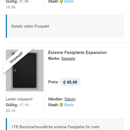
Gültig:
31.08. -
Stadt:
Berlin
15.09.
Details siehe Prospekt
Externe Festplatte Expansion
Verpasst!
Marke:
Seagate
Preis:
€ 45,49
Leider verpasst!
Händler:
Saturn
Gültig:
17.10. -
Stadt:
Berlin
23.10.
1TB Benutzerfreundliche externe Festplatte für mehr