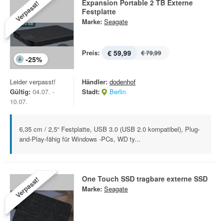
Expansion Portable 2 TB Externe
Verpasst!
Festplatte
Marke:
Seagate
Preis:
€ 59,99
€ 79,99
-
25
%
Leider verpasst!
Händler:
dodenhof
Gültig:
04.07. -
Stadt:
Berlin
10.07.
6,35 cm / 2,5“ Festplatte, USB 3.0 (USB 2.0 kompatibel), Plug-
and-Play-fähig für Windows -PCs, WD ty...
One Touch SSD tragbare externe SSD
Verpasst!
Marke:
Seagate