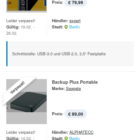
Preis:
€ 79,99
Leider verpasst!
Händler:
expert
Gültig:
19.02. -
Stadt:
Berlin
26.02.
Schnittstelle: USB-3.0 und USB-2.0, 3,5“ Festplatte
Backup Plus Portable
Verpasst!
Marke:
Seagate
Preis:
€ 89,00
Leider verpasst!
Händler:
ALPHATECC
Gültig:
14.03. -
Stadt:
Berlin