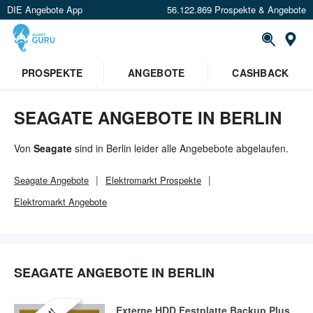
DIE Angebote App
56.122.869 Prospekte & Angebote
Or
×
PROSPEKTE
ANGEBOTE
CASHBACK
Verrate uns deinen Standort um
Angebote in deiner Nähe
zu
sehen.
SEAGATE ANGEBOTE IN BERLIN
Standort festlegen
Von
Seagate
sind in Berlin leider alle Angebebote abgelaufen.
Seagate
Angebote
Elektromarkt
Prospekte
Elektromarkt
Angebote
SEAGATE ANGEBOTE IN BERLIN
Externe HDD Festplatte Backup Plus