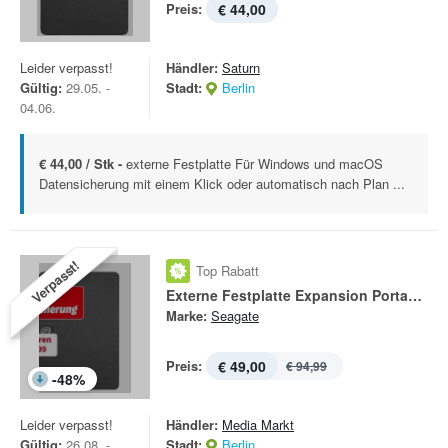
Preis:
€ 44,00
Leider verpasst!
Händler:
Saturn
Gültig:
29.05. -
Stadt:
Berlin
04.06.
€ 44,00 / Stk -
externe Festplatte Für Windows und macOS
Datensicherung mit einem Klick oder automatisch nach Plan ...
Verpasst!
Top Rabatt
Externe Festplatte Expansion Portable
Marke:
Seagate
Preis:
€ 49,00
€ 94,99
-
48
%
Leider verpasst!
Händler:
Media Markt
Gültig:
26.08. -
Stadt:
Berlin