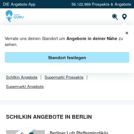
DIE Angebote App
56.122.869 Prospekte & Angebote
Or
×
PROSPEKTE
ANGEBOTE
CASHBACK
Verrate uns deinen Standort um
Angebote in deiner Nähe
zu
sehen.
SCHILKIN ANGEBOTE IN BERLIN
Standort festlegen
Von
Schilkin
sind in Berlin leider alle Angebebote abgelaufen.
Schilkin
Angebote
Supermarkt
Prospekte
Supermarkt
Angebote
SCHILKIN ANGEBOTE IN BERLIN
Berliner Luft Pfefferminzlikör