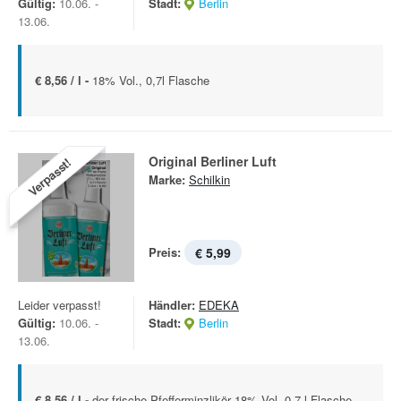
Gültig:
10.06. -
Stadt:
Berlin
13.06.
€ 8,56 / l -
18% Vol., 0,7l Flasche
Original Berliner Luft
Verpasst!
Marke:
Schilkin
Preis:
€ 5,99
Leider verpasst!
Händler:
EDEKA
Gültig:
10.06. -
Stadt:
Berlin
13.06.
€ 8,56 / l -
der frische Pfefferminzlikör 18% Vol. 0,7-l-Flasche