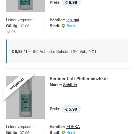
Preis:
€ 6,99
Leider verpasst!
Händler:
trinkgut
Gültig:
07.06. -
Stadt:
Berlin
13.06.
€ 9,99 / l -
18% Vol. oder Schoko 15% Vol., 0,7 L
Berliner Luft Pfefferminzlikör
Verpasst!
Marke:
Schilkin
Preis:
€ 5,99
Leider verpasst!
Händler:
EDEKA
Gültig:
07.06. -
Stadt:
Berlin