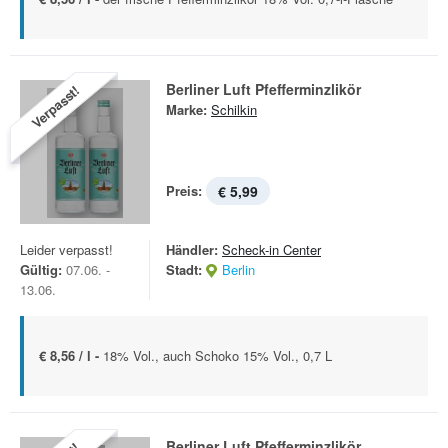
Berliner Luft Pfefferminzlikör
Verpasst!
Marke:
Schilkin
Preis:
€ 5,99
Leider verpasst!
Händler:
Scheck-in Center
Gültig:
07.06. -
Stadt:
Berlin
13.06.
€ 8,56 / l -
18% Vol., auch Schoko 15% Vol., 0,7 L
Berliner Luft Pfefferminzlikör