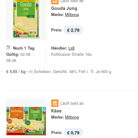
Läuft bald ab
Gouda Jung
Marke:
Milbona
Preis:
€ 2,79
Noch
1
Tag
Händler:
Lidl
Gültig:
02.08. -
Kottbusser Straße 16a
08.08.
€ 4,65 / kg -
In Scheiben. Gekühlt. 48% Fett i. Tr. Je 600 g
Läuft bald ab
Käse
Marke:
Milbona
Preis:
€ 0,79