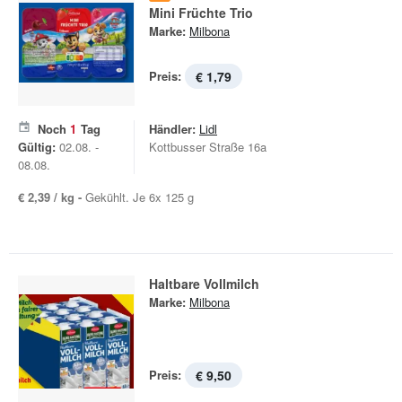
Mini Früchte Trio
Marke:
Milbona
Preis:
€ 1,79
Noch
1
Tag
Händler:
Lidl
Gültig:
02.08. -
Kottbusser Straße 16a
08.08.
€ 2,39 / kg -
Gekühlt. Je 6x 125 g
Haltbare Vollmilch
Marke:
Milbona
Preis:
€ 9,50