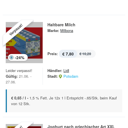
Haltbare Milch
Verpasst!
Marke:
Milbona
Preis:
€ 7,80
€ 10,20
-
24
%
Leider verpasst!
Händler:
Lidl
Gültig:
21.06. -
Stadt:
Potsdam
27.06.
€ 0,65 / l -
1,5 % Fett. Je 12x 1 l Entspricht -.65/Stk. beim Kauf
von 12 Stk.
Joghurt nach griechischer Art XXL