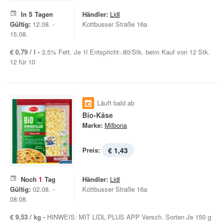
In
5
Tagen
Händler:
Lidl
Gültig:
12.08. -
Kottbusser Straße 16a
15.08.
€ 0,79 / l -
3,5% Fett. Je 1l Entspricht-.80/Stk. beim Kauf von 12 Stk.
12 für 10
Läuft bald ab
Bio-Käse
Marke:
Milbona
Preis:
€ 1,43
Noch
1
Tag
Händler:
Lidl
Gültig:
02.08. -
Kottbusser Straße 16a
08.08.
€ 9,53 / kg -
HINWEIS: MIT LIDL PLUS APP Versch. Sorten Je 150 g