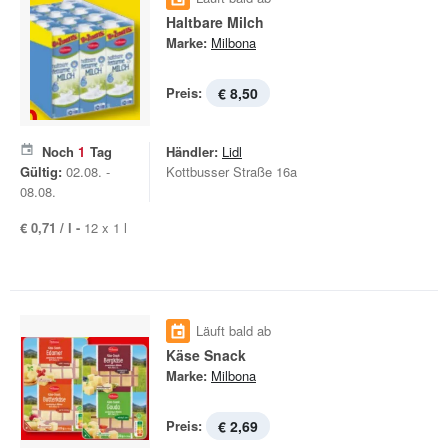
Haltbare Milch
Marke:
Milbona
Preis:
€ 8,50
Noch
1
Tag
Händler:
Lidl
Gültig:
02.08. -
Kottbusser Straße 16a
08.08.
€ 0,71 / l -
12 x 1 l
Läuft bald ab
Käse Snack
Marke:
Milbona
Preis:
€ 2,69