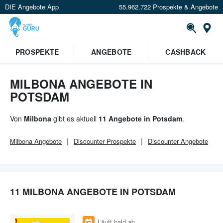
DIE Angebote App
55.962.722 Prospekte & Angebote
Or
×
PROSPEKTE
ANGEBOTE
CASHBACK
Verrate uns deinen Standort um
Angebote in deiner Nähe
zu
sehen.
MILBONA ANGEBOTE IN
POTSDAM
Standort festlegen
Von
Milbona
gibt es aktuell
11 Angebote in Potsdam
.
Milbona
Angebote
Discounter
Prospekte
Discounter
Angebote
11 MILBONA ANGEBOTE IN POTSDAM
Läuft bald ab