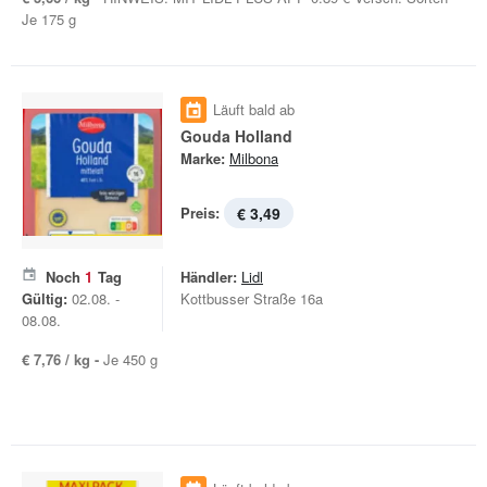
Je 175 g
Läuft bald ab
Gouda Holland
Marke:
Milbona
Preis:
€ 3,49
Noch
1
Tag
Händler:
Lidl
Gültig:
02.08. -
Kottbusser Straße 16a
08.08.
€ 7,76 / kg -
Je 450 g