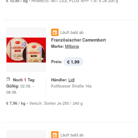
€ 10,95 / kg -
HINWEIS: MIT LIDL PLUS APP 1.97 € Je 200 g
Läuft bald ab
Französischer Camembert
Marke:
Milbona
Preis:
€ 1,99
Noch
1
Tag
Händler:
Lidl
Gültig:
02.08. -
Kottbusser Straße 16a
08.08.
€ 7,96 / kg -
Versch. Sorten Je 250 / 240 g
Läuft bald ab