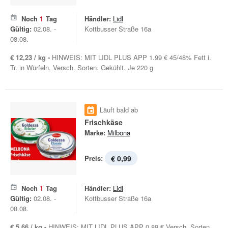
Noch
1
Tag
Händler:
Lidl
Gültig:
02.08. -
Kottbusser Straße 16a
08.08.
€ 12,23 / kg -
HINWEIS: MIT LIDL PLUS APP 1.99 € 45/48% Fett i.
Tr. in Würfeln. Versch. Sorten. Gekühlt. Je 220 g
Läuft bald ab
Frischkäse
Marke:
Milbona
Preis:
€ 0,99
Noch
1
Tag
Händler:
Lidl
Gültig:
02.08. -
Kottbusser Straße 16a
08.08.
€ 5,66 / kg -
HINWEIS: MIT LIDL PLUS APP 0.89 € Versch. Sorten