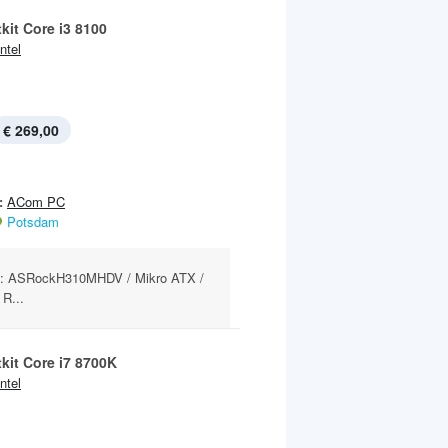
kit Core i3 8100
Intel
€ 269,00
:
ACom PC
Potsdam
rd: ASRockH310MHDV / Mikro ATX /
 R...
kit Core i7 8700K
Intel