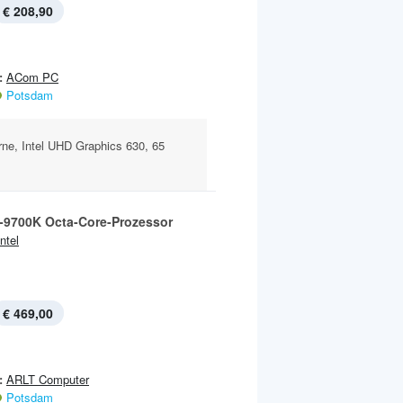
€ 208,90
:
ACom PC
Potsdam
ne, Intel UHD Graphics 630, 65
7-9700K Octa-Core-Prozessor
Intel
€ 469,00
:
ARLT Computer
Potsdam