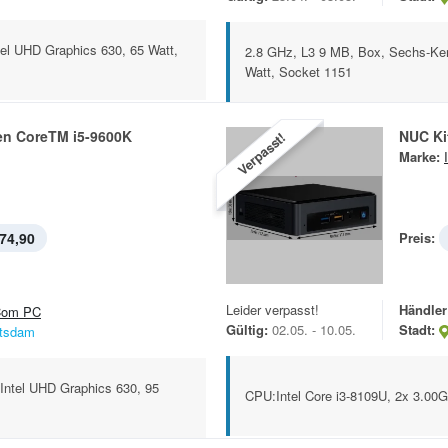
tel UHD Graphics 630, 65 Watt,
2.8 GHz, L3 9 MB, Box, Sechs-Ker
Watt, Socket 1151
en CoreTM i5-9600K
NUC Ki
Verpasst!
Marke:
74,90
Preis:
Leider verpasst!
Händler
om PC
Gültig:
02.05. - 10.05.
Stadt:
tsdam
Intel UHD Graphics 630, 95
CPU:Intel Core i3-8109U, 2x 3.0