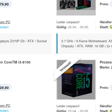
79,90
Preis:
om PC
Leider verpasst!
Händler
tsdam
Gültig:
23.04. - 03.05.
Stadt:
igabyte Z370P D3 / ATX / Sockel
3.7 GHz / 6 Kerne Motherboard: A
Chipsatz / ATX, RAM: 16 GB ( 2x 8
en CoreTM i3-8100
Prozes
Verpasst!
Marke:
29,90
Preis:
om PC
Leider verpasst!
Händler
tsdam
Gültig:
23.04. - 03.05.
Stadt: