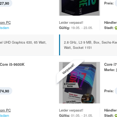
27,90
Preis:
om PC
Leider verpasst!
Händler
tsdam
Gültig:
19.05. - 23.05.
Stadt:
tel UHD Graphics 630, 65 Watt,
2.8 GHz, L3 9 MB, Box, Sechs-Ker
Watt, Socket 1151
Core i5-9600K
Core i
Verpasst!
Marke:
74,90
Preis:
om PC
Leider verpasst!
Händler
tsdam
Gültig:
01.05. - 31.05.
Stadt: