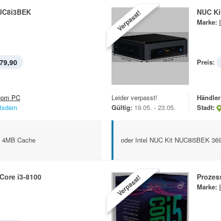
UC8i3BEK
NUC Ki
Verpasst!
Marke:
79,90
Preis:
om PC
Leider verpasst!
Händler
tsdam
Gültig:
19.05. - 23.05.
Stadt:
z, 4MB Cache
oder Intel NUC Kit NUC8i5BEK 369.
Core i3-8100
Prozes
Verpasst!
Marke: