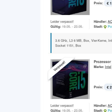
Preis:
€ 1
Leider verpasst!
Händler:
AC
Gültig:
19.05. - 23.05.
Stadt:
Po
3.6 GHz, L3 6 MB, Box, Vier-Kerne, In
Socket 1151, Box
Prozessor 
Verpasst!
Marke:
Intel
Preis:
€ 2
Leider verpasst!
Händler:
AC
Gültig:
19.05. - 23.05.
Stadt:
Po