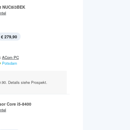
t NUC8i3BEK
Intel
€ 279,90
:
ACom PC
Potsdam
90. Details siehe Prospekt.
sor Core i5-8400
Intel