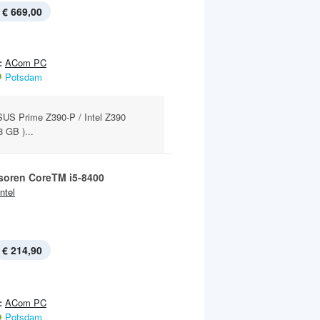
€ 669,00
:
ACom PC
Potsdam
SUS Prime Z390-P / Intel Z390
 GB )...
soren CoreTM i5-8400
Intel
€ 214,90
:
ACom PC
Potsdam