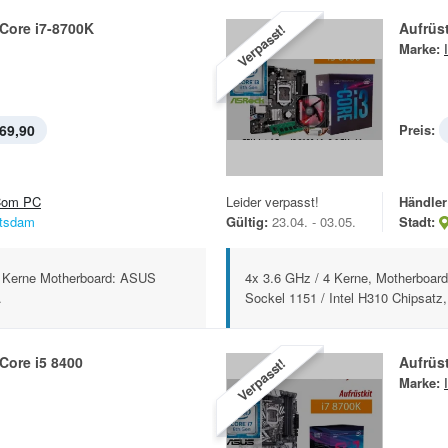
Core i7-8700K
Aufrüst
Verpasst!
Marke:
69,90
Preis:
om PC
Leider verpasst!
Händler
tsdam
Gültig:
23.04. - 03.05.
Stadt:
 6 Kerne Motherboard: ASUS
4x 3.6 GHz / 4 Kerne, Motherboa
.
Sockel 1151 / Intel H310 Chipsatz,
 Core i5 8400
Aufrüst
Verpasst!
Marke: