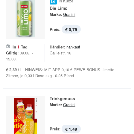
In Kürze
Die Limo
Marke:
Granini
Preis:
€ 0,79
In
1
Tag
Händler:
nahkauf
Gültig:
09.08. -
Galileistr. 16
15.08.
€ 2,39 / l -
HINWEIS: MIT APP 0,10 € REWE BONUS Limette-
Zitrone, je 0,33-l-Dose zzgl. 0.25 Pfand
Trinkgenuss
Marke:
Granini
Preis:
€ 1,49