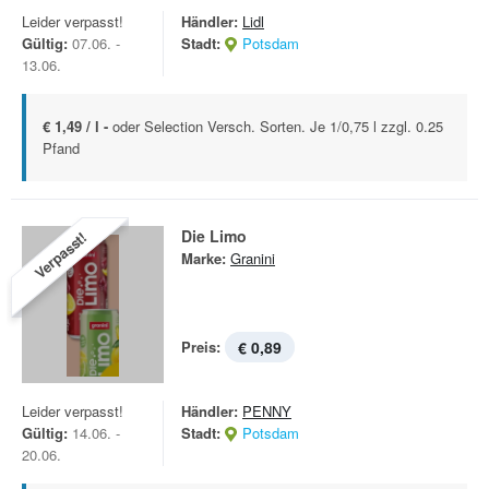
Leider verpasst!
Händler:
Lidl
Gültig:
07.06. -
Stadt:
Potsdam
13.06.
€ 1,49 / l -
oder Selection Versch. Sorten. Je 1/0,75 l zzgl. 0.25
Pfand
Die Limo
Verpasst!
Marke:
Granini
Preis:
€ 0,89
Leider verpasst!
Händler:
PENNY
Gültig:
14.06. -
Stadt:
Potsdam
20.06.