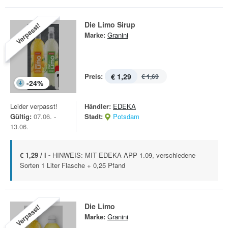
Die Limo Sirup
Verpasst!
Marke:
Granini
Preis:
€ 1,29
€ 1,69
-
24
%
Leider verpasst!
Händler:
EDEKA
Gültig:
07.06. -
Stadt:
Potsdam
13.06.
€ 1,29 / l -
HINWEIS: MIT EDEKA APP 1.09, verschiedene
Sorten 1 Liter Flasche + 0,25 Pfand
Die Limo
Verpasst!
Marke:
Granini