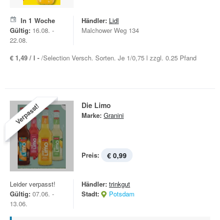
In
1
Woche
Händler:
Lidl
Gültig:
16.08. -
Malchower Weg 134
22.08.
€ 1,49 / l -
/Selection Versch. Sorten. Je 1/0,75 l zzgl. 0.25 Pfand
Die Limo
Verpasst!
Marke:
Granini
Preis:
€ 0,99
Leider verpasst!
Händler:
trinkgut
Gültig:
07.06. -
Stadt:
Potsdam
13.06.