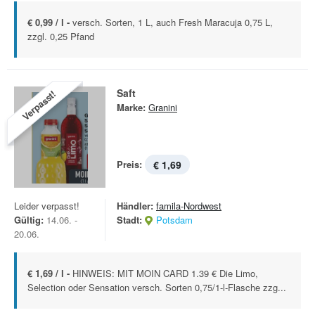
€ 0,99 / l -
versch. Sorten, 1 L, auch Fresh Maracuja 0,75 L,
zzgl. 0,25 Pfand
Saft
Verpasst!
Marke:
Granini
Preis:
€ 1,69
Leider verpasst!
Händler:
famila-Nordwest
Gültig:
14.06. -
Stadt:
Potsdam
20.06.
€ 1,69 / l -
HINWEIS: MIT MOIN CARD 1.39 € Die Limo,
Selection oder Sensation versch. Sorten 0,75/1-l-Flasche zzg...