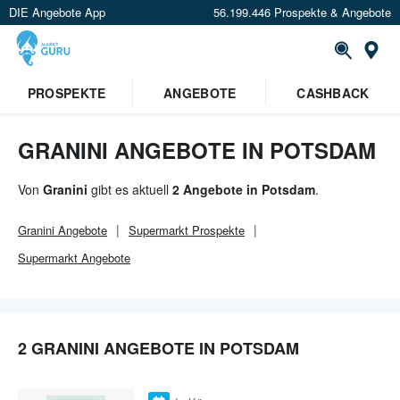
DIE Angebote App
56.199.446 Prospekte & Angebote
Or
×
PROSPEKTE
ANGEBOTE
CASHBACK
Verrate uns deinen Standort um
Angebote in deiner Nähe
zu
sehen.
GRANINI ANGEBOTE IN POTSDAM
Standort festlegen
Von
Granini
gibt es aktuell
2 Angebote in Potsdam
.
Granini
Angebote
Supermarkt
Prospekte
Supermarkt
Angebote
2 GRANINI ANGEBOTE IN POTSDAM