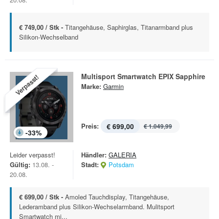
€ 749,00 / Stk -
Titangehäuse, Saphirglas, Titanarmband plus
Silikon-Wechselband
Multisport Smartwatch EPIX Sapphire
Verpasst!
Marke:
Garmin
Preis:
€ 699,00
€ 1.049,99
-
33
%
Leider verpasst!
Händler:
GALERIA
Gültig:
13.08. -
Stadt:
Potsdam
20.08.
€ 699,00 / Stk -
Amoled Tauchdisplay, Titangehäuse,
Lederamband plus Silikon-Wechselarmband. Mulitsport
Smartwatch mi...