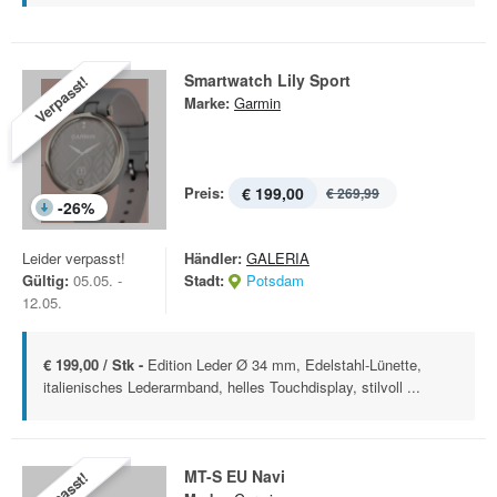
Smartwatch Lily Sport
Verpasst!
Marke:
Garmin
Preis:
€ 199,00
€ 269,99
-
26
%
Leider verpasst!
Händler:
GALERIA
Gültig:
05.05. -
Stadt:
Potsdam
12.05.
€ 199,00 / Stk -
Edition Leder Ø 34 mm, Edelstahl-Lünette,
italienisches Lederarmband, helles Touchdisplay, stilvoll ...
MT-S EU Navi
Verpasst!