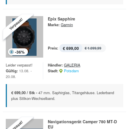
Epix Sapphire
Verpasst!
Marke:
Garmin
Preis:
€ 699,00
€ 1.099,99
-
36
%
Leider verpasst!
Händler:
GALERIA
Gültig:
13.08. -
Stadt:
Potsdam
20.08.
€ 699,00 / Stk -
47 mm. Saphirglas, Titangehäuse. Lederband
plus Silikon-Wechselband.
Navigationsgerät Camper 780 MT-D
Verpasst!
EU