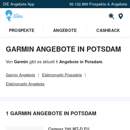
DIE Angebote App
56.122.869 Prospekte & Angebote
Or
×
PROSPEKTE
ANGEBOTE
CASHBACK
Verrate uns deinen Standort um
Angebote in deiner Nähe
zu
sehen.
GARMIN ANGEBOTE IN POTSDAM
Standort festlegen
Von
Garmin
gibt es aktuell
1 Angebote in Potsdam
.
Garmin
Angebote
Elektromarkt
Prospekte
Elektromarkt
Angebote
1 GARMIN ANGEBOTE IN POTSDAM
Camper 795 MT-D EU