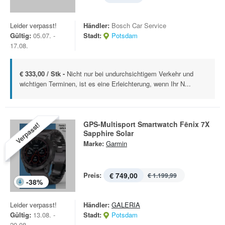
Leider verpasst!
Händler:
Bosch Car Service
Gültig:
05.07. -
Stadt:
Potsdam
17.08.
€ 333,00 / Stk -
Nicht nur bei undurchsichtigem Verkehr und
wichtigen Terminen, ist es eine Erleichterung, wenn Ihr N...
GPS-Multisport Smartwatch Fēnix 7X
Verpasst!
Sapphire Solar
Marke:
Garmin
Preis:
€ 749,00
€ 1.199,99
-
38
%
Leider verpasst!
Händler:
GALERIA
Gültig:
13.08. -
Stadt:
Potsdam
20.08.