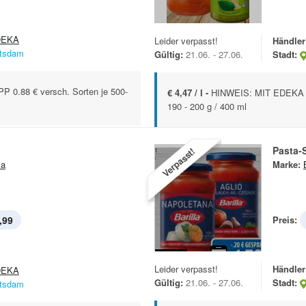
DEKA
Leider verpasst!
Händler
tsdam
Gültig:
21.06. - 27.06.
Stadt:
0.88 € versch. Sorten je 500-
€ 4,47 / l -
HINWEIS: MIT EDEKA A
190 - 200 g / 400 ml
Pasta-
Verpasst!
la
Marke:
,99
Preis:
Leider verpasst!
Händler
DEKA
Gültig:
21.06. - 27.06.
Stadt:
tsdam