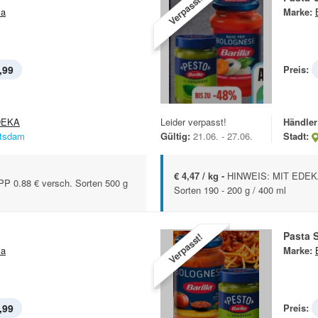
Verpasst!
la
Marke:
,99
Preis:
DEKA
Leider verpasst!
Händler
tsdam
Gültig:
21.06. - 27.06.
Stadt:
€ 4,47 / kg -
HINWEIS: MIT EDEKA 
 0.88 € versch. Sorten 500 g
Sorten 190 - 200 g / 400 ml
Pasta 
Verpasst!
la
Marke:
,99
Preis: