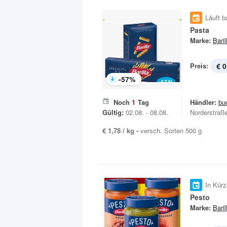
Läuft b
Pasta
Marke:
Baril
Preis:
€ 0
-
57
%
Noch
1
Tag
Händler:
bu
Gültig:
02.08. - 08.08.
Norderstraß
€ 1,78 / kg -
versch. Sorten 500 g
In Kürz
Pesto
Marke:
Baril