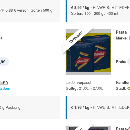
€ 8,95 / kg -
HINWEIS: MIT EDEKA 
 0.88 € versch. Sorten 500 g
Sorten, 190 - 200 g / 400 ml
Pasta
Verpasst!
la
Marke:
,99
Preis:
DEKA
Leider verpasst!
Händler
tsdam
Gültig:
21.06. - 27.06.
Stadt:
0 g Packung
€ 1,98 / kg -
HINWEIS: MIT EDEKA 
Pasta-