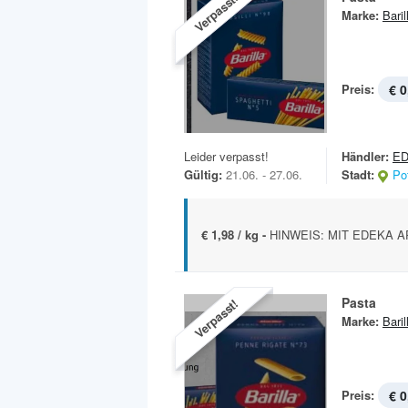
Verpasst!
Marke:
Baril
Preis:
€ 0
Leider verpasst!
Händler:
E
Gültig:
21.06. - 27.06.
Stadt:
Po
€ 1,98 / kg -
HINWEIS: MIT EDEKA APP
Pasta
Verpasst!
Marke:
Baril
Preis:
€ 0