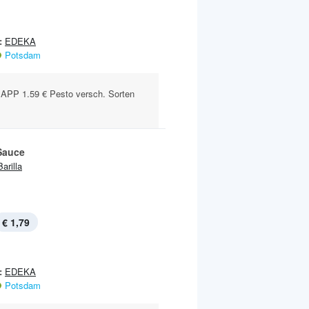
:
EDEKA
Potsdam
PP 1.59 € Pesto versch. Sorten
Sauce
Barilla
€ 1,79
:
EDEKA
Potsdam