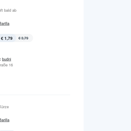
ft bald ab
Barilla
€ 1,79
€ 3,79
:
budni
traße 16
Kürze
Barilla