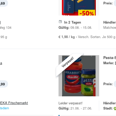
,69
Preis:
l
In
2
Tagen
Händler
Weg 134
Gültig:
09.08. - 15.08.
Malchow
195 g
€ 1,98 / kg -
Versch. Sorten. Je 500 g
Pasta-
Verpasst!
la
Marke:
,99
Preis:
EKA Frischemarkt
Leider verpasst!
Händler
tsdam
Gültig:
21.06. - 27.06.
Stadt: