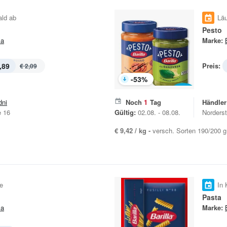
ald ab
Läu
Pesto
la
Marke:
,89
Preis:
€ 2,09
-
53
%
dni
Noch
1
Tag
Händler
e 16
Gültig:
02.08. - 08.08.
Norders
€ 9,42 / kg -
versch. Sorten 190/200 g
e
In 
Pasta
la
Marke: