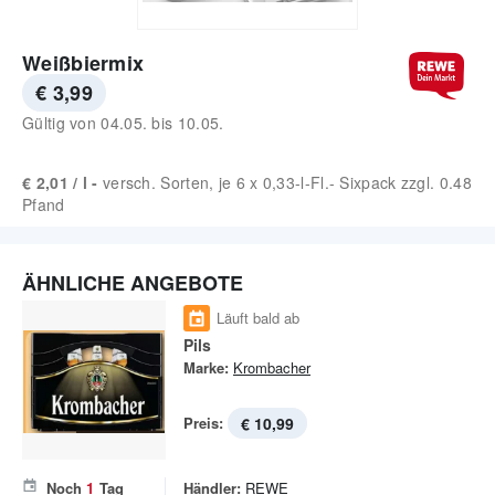
Weißbiermix
€ 3,99
Gültig von
04.05.
bis
10.05.
€ 2,01 / l -
versch. Sorten, je 6 x 0,33-l-Fl.- Sixpack zzgl. 0.48
Pfand
ÄHNLICHE ANGEBOTE
Läuft bald ab
Pils
Marke:
Krombacher
Preis:
€ 10,99
Noch
1
Tag
Händler:
REWE