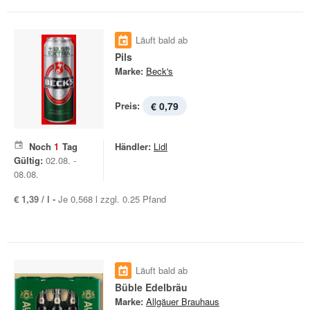
Läuft bald ab
Pils
Marke:
Beck's
Preis:
€ 0,79
Noch
1
Tag
Händler:
Lidl
Gültig:
02.08. -
08.08.
€ 1,39 / l -
Je 0,568 l zzgl. 0.25 Pfand
Läuft bald ab
Büble Edelbräu
Marke:
Allgäuer Brauhaus