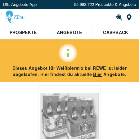
DIE Angebote App
55.962.722 Prospekte & Angebote
St
PROSPEKTE
ANGEBOTE
CASHBACK
Dieses Angebot für
Weißbiermix
bei REWE
ist leider
abgelaufen. Hier findest du aktuelle
Bier
Angebote.