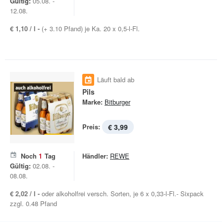
Gültig:
05.08. -
12.08.
€ 1,10 / l -
(+ 3.10 Pfand) je Ka. 20 x 0,5-l-Fl.
Läuft bald ab
Pils
Marke:
Bitburger
Preis:
€ 3,99
Noch
1
Tag
Händler:
REWE
Gültig:
02.08. -
08.08.
€ 2,02 / l -
oder alkoholfrei versch. Sorten, je 6 x 0,33-l-Fl.- Sixpack
zzgl. 0.48 Pfand